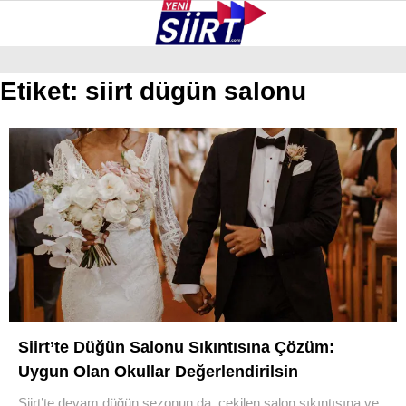
26.6
°
SIIRT
Etiket:
siirt dügün salonu
GALERİ
VİDEO
YAZARLAR
KURTALAN
ERUH
BAYKAN
PERVARI
ŞIRVAN
TILLO
Siirt’te Düğün Salonu Sıkıntısına Çözüm:
GÜNDEM
Uygun Olan Okullar Değerlendirilsin
Siirt’te devam düğün sezonun da çekilen salon sıkıntısına ve
NÖBETÇI ECZANELER