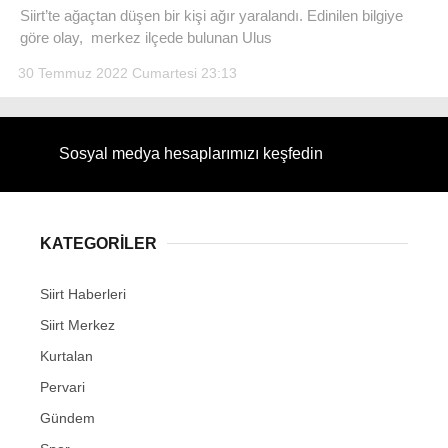
Siirt’te ağaçtan düşen bir kişi ağır yaralandı. Edinilen bilgiye
göre olay, merkez ilçede bulunan Ulus
30 Temmuz 2022 Cumartesi 23:13
WhatsApp İhbar Hattı
Sosyal medya hesaplarımızı keşfedin
Facebook
KATEGORİLER
Siirt Haberleri
Instagram
Siirt Merkez
Kurtalan
Youtube
Pervari
Gündem