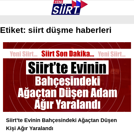
36.7
°
SIIRT
Etiket:
siirt düşme haberleri
GALERİ
VİDEO
YAZARLAR
KURTALAN
ERUH
BAYKAN
PERVARI
ŞIRVAN
TILLO
Siirt’te Evinin Bahçesindeki Ağaçtan Düşen
GÜNDEM
Kişi Ağır Yaralandı
NÖBETÇI ECZANELER