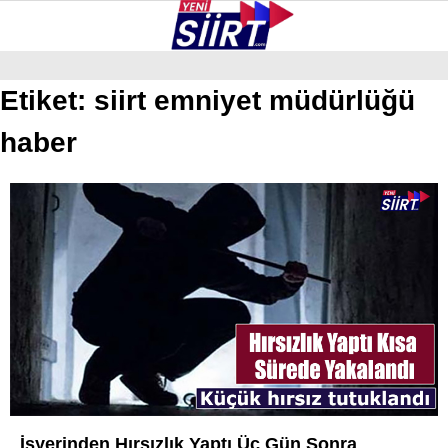
23.7
°
SIIRT
Etiket:
siirt emniyet müdürlüğü
haber
GALERİ
VİDEO
YAZARLAR
KURTALAN
ERUH
BAYKAN
PERVARI
ŞIRVAN
TILLO
GÜNDEM
İşyerinden Hırsızlık Yaptı Üç Gün Sonra
NÖBETÇI ECZANELER