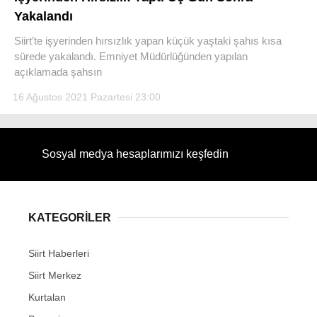
Yakalandı
Siirt’te işyerinden hırsızlık yapan küçük yaştaki şahıs kısa
sürede yakalandı. Emniyet Müdürlüğünden yapılan
açıklamada şahsın
WhatsApp İhbar Hattı
16 Ağustos 2021 Pazartesi 23:00
Sosyal medya hesaplarımızı keşfedin
Facebook
KATEGORİLER
Instagram
Siirt Haberleri
Youtube
Siirt Merkez
Kurtalan