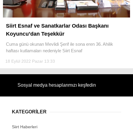
Siirt Esnaf ve Sanatkarlar Odası Başkanı
Koyuncu’dan Teşekkür
WhatsApp İhbar Hattı
Cuma günü okunan Mevlidi Şerif ile sona eren 36. Ahilik
haftası kutlamaları nedeniyle Siirt Esnaf
18 Eylül 2022 Pazar 13:33
Facebook
Sosyal medya hesaplarımızı keşfedin
Instagram
Youtube
KATEGORİLER
Siirt Haberleri