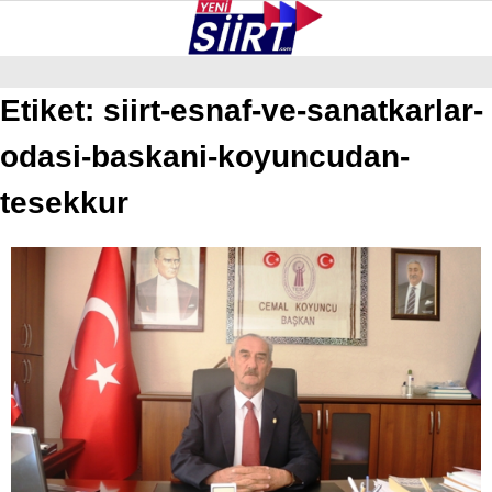
36.8
°
SIIRT
Etiket:
siirt-esnaf-ve-sanatkarlar-
odasi-baskani-koyuncudan-
GALERİ
VİDEO
YAZARLAR
KURTALAN
tesekkur
ERUH
BAYKAN
PERVARI
ŞIRVAN
TILLO
GÜNDEM
NÖBETÇI ECZANELER