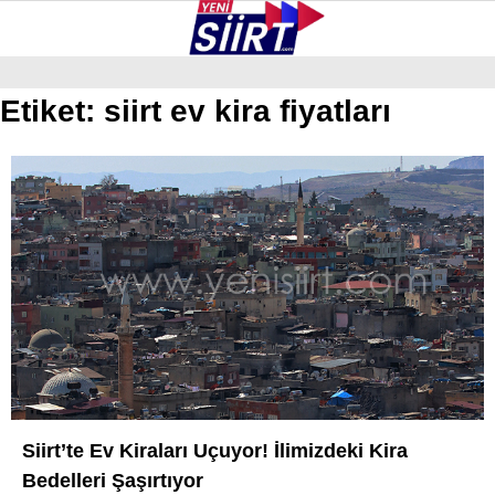
30.1
°
SIIRT
Etiket:
siirt ev kira fiyatları
GALERİ
VİDEO
YAZARLAR
KURTALAN
ERUH
BAYKAN
PERVARI
ŞIRVAN
TILLO
GÜNDEM
Siirt’te Ev Kiraları Uçuyor! İlimizdeki Kira
Bedelleri Şaşırtıyor
NÖBETÇI ECZANELER