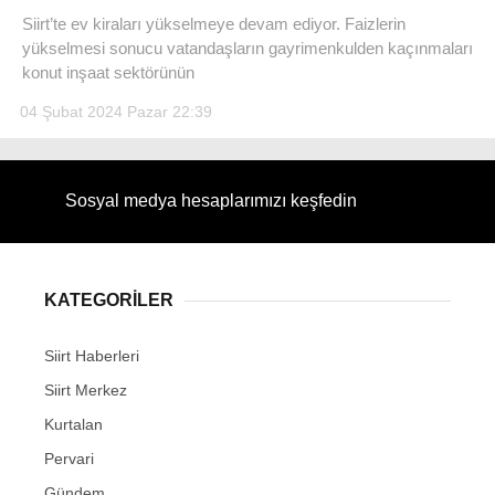
Siirt’te ev kiraları yükselmeye devam ediyor. Faizlerin
yükselmesi sonucu vatandaşların gayrimenkulden kaçınmaları
konut inşaat sektörünün
04 Şubat 2024 Pazar 22:39
WhatsApp İhbar Hattı
Sosyal medya hesaplarımızı keşfedin
Facebook
KATEGORİLER
Instagram
Siirt Haberleri
Siirt Merkez
Youtube
Kurtalan
Pervari
Gündem