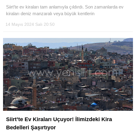
Siirt’te ev kiraları tam anlamıyla çıldırdı. Son zamanlarda ev
kiraları deniz manzaralı veya büyük kentlerin
14 Mayıs 2024 Salı 20:50
WhatsApp İhbar Hattı
Facebook
Instagram
Youtube
Siirt’te Ev Kiraları Uçuyor! İlimizdeki Kira
Bedelleri Şaşırtıyor