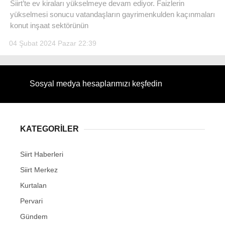
Siirt’te ev kiraları yükselmeye devam ediyor. Faizlerin
yükselmesi sonucu vatandaşların gayrimenkulden kaçınmaları
konut inşaat sektörünün
04 Şubat 2024 Pazar 22:39
Sosyal medya hesaplarımızı keşfedin
KATEGORİLER
Siirt Haberleri
Siirt Merkez
Kurtalan
Pervari
Gündem