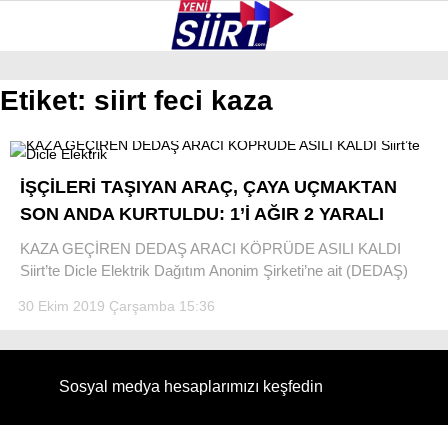
29.7
°
SIIRT
Etiket:
siirt feci kaza
GALERİ
VİDEO
YAZARLAR
KURTALAN
İŞÇİLERİ TAŞIYAN ARAÇ, ÇAYA UÇMAKTAN
ERUH
SON ANDA KURTULDU: 1’İ AĞIR 2 YARALI
BAYKAN
KAZA GEÇİREN DEDAŞ ARACI KÖPRÜDE ASILI KALDI
Siirt’te Dicle Elektrik Dağıtım Anonim Şirketi’ne ait (DEDAŞ)
PERVARI
30 Ekim 2019 Çarşamba 15:36
ŞIRVAN
TILLO
Sosyal medya hesaplarımızı keşfedin
GÜNDEM
NÖBETÇI ECZANELER