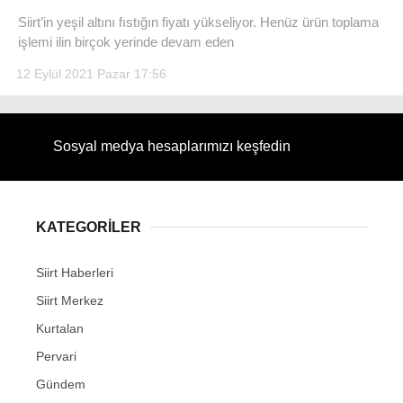
Siirt’in yeşil altını fıstığın fiyatı yükseliyor. Henüz ürün toplama
işlemi ilin birçok yerinde devam eden
12 Eylül 2021 Pazar 17:56
WhatsApp İhbar Hattı
Sosyal medya hesaplarımızı keşfedin
Facebook
KATEGORİLER
Siirt Haberleri
Instagram
Siirt Merkez
Kurtalan
Youtube
Pervari
Gündem