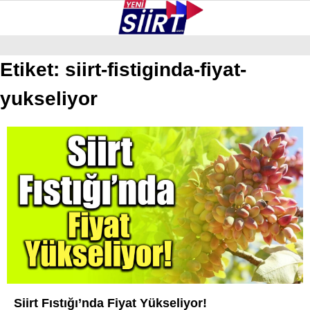
35.4
°
SIIRT
Etiket:
siirt-fistiginda-fiyat-
yukseliyor
GALERİ
VİDEO
YAZARLAR
KURTALAN
ERUH
BAYKAN
PERVARI
ŞIRVAN
TILLO
GÜNDEM
Siirt Fıstığı’nda Fiyat Yükseliyor!
NÖBETÇI ECZANELER