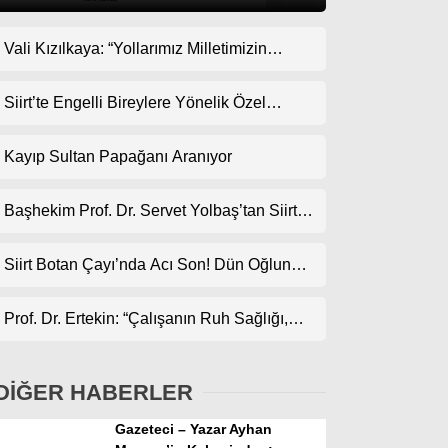
Vali Kızılkaya: “Yollarımız Milletimizin
Gündem
Gönlünden Geçer”
Ekonomi
Siirt’te Engelli Bireylere Yönelik Özel
Etkinlik
Politika
Kayıp Sultan Papağanı Aranıyor
Dünya
Başhekim Prof. Dr. Servet Yolbaş’tan Siirt’e
Spor
Açık Kalp Cerrahisi Müjdesi
Magazin
Siirt Botan Çayı’nda Acı Son! Dün Oğlunun,
Bugün Babanın Cansız Bedenine Ulaşıldı
sağlık
Prof. Dr. Ertekin: “Çalışanın Ruh Sağlığı,
Teknoloji
Kurumun Geleceğidir”
DİĞER HABERLER
Gazeteci – Yazar Ayhan