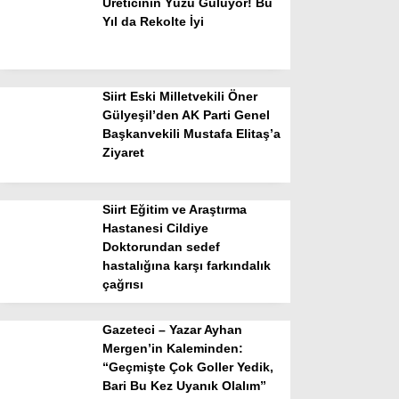
Üreticinin Yüzü Gülüyor! Bu
Yıl da Rekolte İyi
Siirt Eski Milletvekili Öner
Gülyeşil’den AK Parti Genel
Başkanvekili Mustafa Elitaş’a
Ziyaret
Siirt Eğitim ve Araştırma
Hastanesi Cildiye
Doktorundan sedef
hastalığına karşı farkındalık
çağrısı
Gazeteci – Yazar Ayhan
Mergen’in Kaleminden:
“Geçmişte Çok Goller Yedik,
Bari Bu Kez Uyanık Olalım”