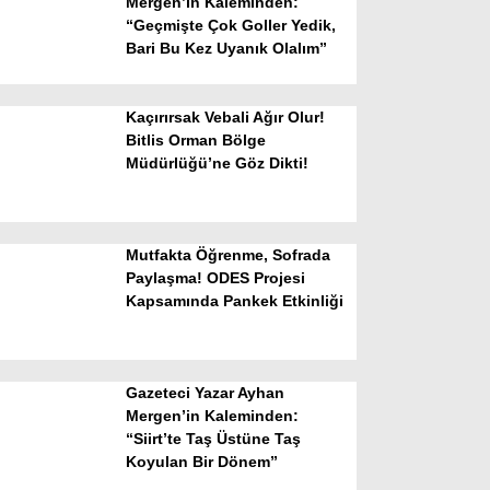
Mergen’in Kaleminden:
“Geçmişte Çok Goller Yedik,
Bari Bu Kez Uyanık Olalım”
Kaçırırsak Vebali Ağır Olur!
Bitlis Orman Bölge
Müdürlüğü’ne Göz Dikti!
WhatsApp İhbar Hattı
Mutfakta Öğrenme, Sofrada
Paylaşma! ODES Projesi
Kapsamında Pankek Etkinliği
Facebook
Gazeteci Yazar Ayhan
Instagram
Mergen’in Kaleminden:
“Siirt’te Taş Üstüne Taş
Koyulan Bir Dönem”
Youtube