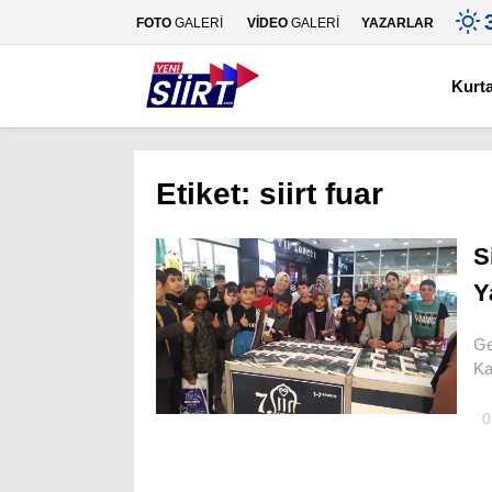
FOTO
GALERİ
VİDEO
GALERİ
YAZARLAR
Kurt
Etiket:
siirt fuar
S
Y
Ge
Ka
0