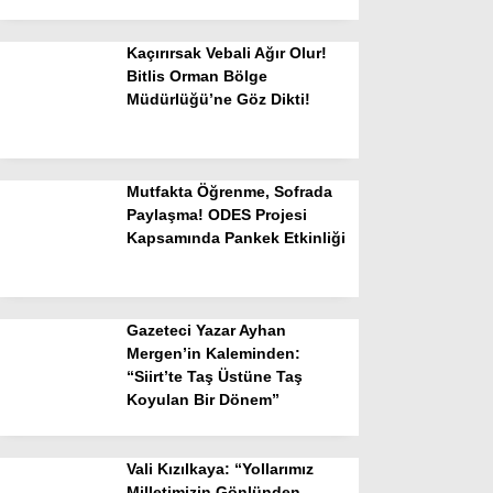
Kaçırırsak Vebali Ağır Olur!
Bitlis Orman Bölge
Müdürlüğü’ne Göz Dikti!
Mutfakta Öğrenme, Sofrada
Paylaşma! ODES Projesi
Kapsamında Pankek Etkinliği
Gazeteci Yazar Ayhan
Mergen’in Kaleminden:
“Siirt’te Taş Üstüne Taş
Koyulan Bir Dönem”
Vali Kızılkaya: “Yollarımız
Milletimizin Gönlünden