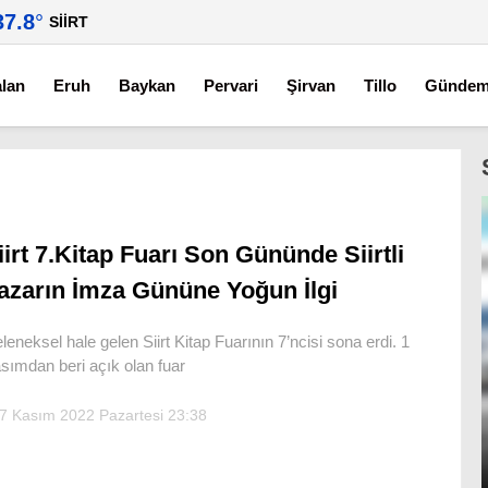
37.8
°
SIIRT
alan
Eruh
Baykan
Pervari
Şirvan
Tillo
Günde
iirt 7.Kitap Fuarı Son Gününde Siirtli
azarın İmza Gününe Yoğun İlgi
leneksel hale gelen Siirt Kitap Fuarının 7’ncisi sona erdi. 1
sımdan beri açık olan fuar
7 Kasım 2022 Pazartesi 23:38