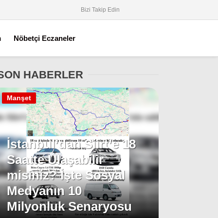
Bizi Takip Edin
m
Nöbetçi Eczaneler
SON HABERLER
Manşet
İstanbul’dan Siirt’e 18
Saatte Ulaşabilir
misiniz? İşte Sosyal
Medyanın 10
Milyonluk Senaryosu