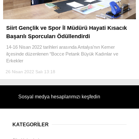
Siirt Gençlik ve Spor İl Müdürü Hayati Kısacık
Başarılı Sporcuları Ödüllendirdi
WhatsApp İhbar Hattı
14-16 Nisan 2022 tarihleri arasında Antalya’nın Kemer
ilçesinde düzenlenen “Bocce Petank Büyük Kadınlar ve
Erkekler
Facebook
26 Nisan 2022 Salı 13:18
Instagram
Sosyal medya hesaplarımızı keşfedin
Youtube
KATEGORİLER