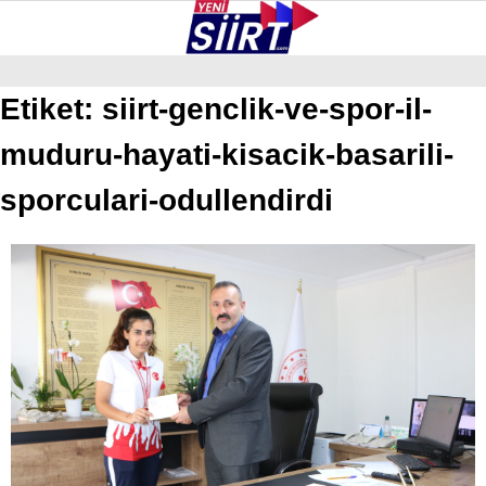
24.6
°
SIIRT
Etiket:
siirt-genclik-ve-spor-il-
muduru-hayati-kisacik-basarili-
GALERİ
VİDEO
YAZARLAR
KURTALAN
sporculari-odullendirdi
ERUH
BAYKAN
PERVARI
ŞIRVAN
TILLO
GÜNDEM
NÖBETÇI ECZANELER