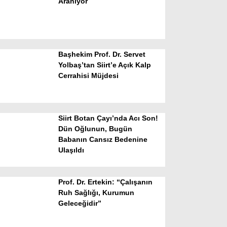
Aranıyor
Başhekim Prof. Dr. Servet
Yolbaş’tan Siirt’e Açık Kalp
Cerrahisi Müjdesi
WhatsApp İhbar Hattı
Siirt Botan Çayı’nda Acı Son!
Dün Oğlunun, Bugün
Babanın Cansız Bedenine
Facebook
Ulaşıldı
Prof. Dr. Ertekin: “Çalışanın
Instagram
Ruh Sağlığı, Kurumun
Geleceğidir”
Youtube