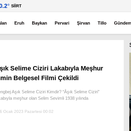
0.2
°
SIIRT
alan
Eruh
Baykan
Pervari
Şirvan
Tillo
Günde
şık Selime Ciziri Lakabıyla Meşhur
smin Belgesel Filmi Çekildi
ngbej Aşık Selime Ciziri Kimdir? “Âşık Selime Ciziri”
kabıyla meşhur olan Selim Sevimli 1938 yılında
6 Ocak 2023 Pazartesi 00:02