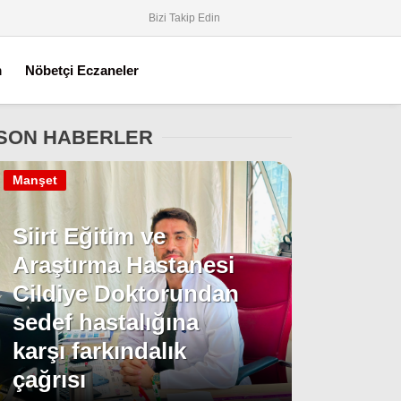
Bizi Takip Edin
m
Nöbetçi Eczaneler
SON HABERLER
Manşet
Siirt Eğitim ve
Araştırma Hastanesi
Cildiye Doktorundan
sedef hastalığına
karşı farkındalık
çağrısı