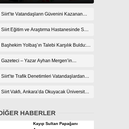
Siirt’te Vatandaşların Güvenini Kazanan
Gündem
İşletme! Uzman Halı Yıkama Memnuniyet
Ekonomi
Topluyor
Siirt Eğitim ve Araştırma Hastanesinde Son
Teknoloji Yeni MR Cihazı Hizmete Girdi!
Politika
Randevularda Bekleme Süresi Kısaldı
Başhekim Yolbaş’ın Talebi Karşılık Buldu:
Dünya
Siirt’e Nükleer Tıp Merkezi Kuruluyor
Gazeteci – Yazar Ayhan Mergen’in
Spor
Kaleminden: “Siirt’te Şehir Kültürü ve Trafik
Magazin
Kuralları”
Siirt’te Trafik Denetimleri Vatandaşlardan
Tam Not Alıyor
sağlık
Siirt Vakfı, Ankara’da Okuyacak Üniversite
Teknoloji
Adaylarını Canlı Yayında Buluşturuyor
DİĞER HABERLER
Kayıp Sultan Papağanı