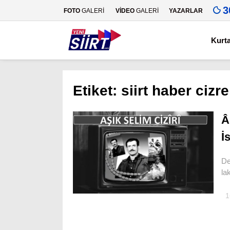
3
FOTO
GALERİ
VİDEO
GALERİ
YAZARLAR
Kurt
Etiket:
siirt haber cizre
Â
İ
De
la
1