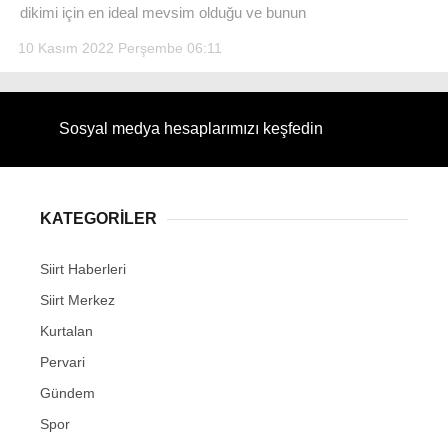
dikimi için en ideal mevsim olduğu ve bunun
10 Kasım 2022 Perşembe 06:11
WhatsApp İhbar Hattı
Sosyal medya hesaplarımızı keşfedin
KATEGORİLER
Facebook
Siirt Haberleri
Siirt Merkez
Instagram
Kurtalan
Pervari
Youtube
Gündem
Spor