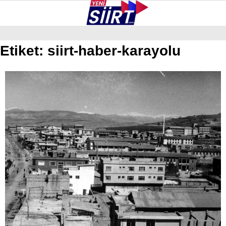
28.8
°
SIIRT
Etiket:
siirt-haber-karayolu
GALERİ
VİDEO
YAZARLAR
KURTALAN
ERUH
BAYKAN
PERVARI
ŞIRVAN
TILLO
GÜNDEM
NÖBETÇI ECZANELER