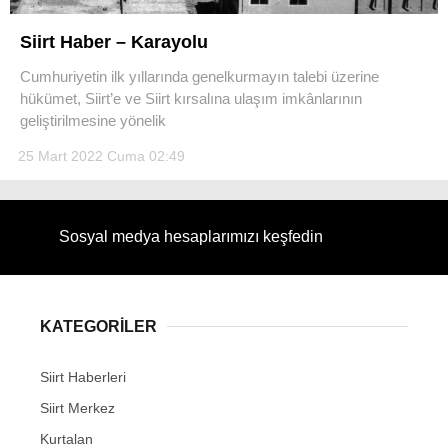
Siirt Haber – Karayolu
Cumhuriyetin ilk yıllarında genelkurmayın talebi üzerine
hükümet, Siirt’e ve Siirt kırsalına ulaşım imkânlarının
WhatsApp İhbar Hattı
geliştirilmesine yönelik
25 Mart 2022 Cuma 02:49
Facebook
Sosyal medya hesaplarımızı keşfedin
Instagram
KATEGORİLER
Youtube
Siirt Haberleri
Siirt Merkez
Kurtalan