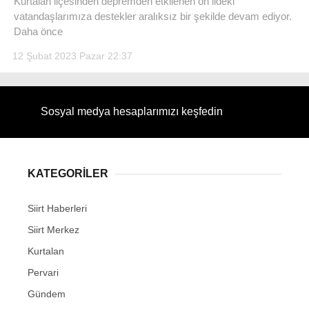
Kurtalan ilçesinden depremden etkilenen on ildeki
vatandaşlarımıza destekler aralıksız bir şekilde devam ediyor.
Daha önce
12 Şubat 2023 Pazar 22:37
WhatsApp İhbar Hattı
Sosyal medya hesaplarımızı keşfedin
Facebook
KATEGORİLER
Siirt Haberleri
Instagram
Siirt Merkez
Kurtalan
Youtube
Pervari
Gündem