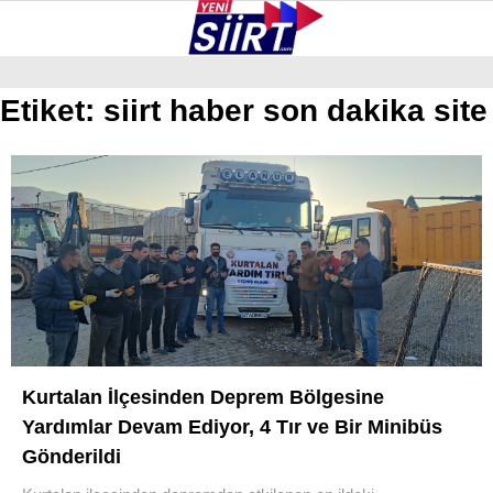
37.5
°
SIIRT
Etiket:
siirt haber son dakika site
GALERİ
VİDEO
YAZARLAR
KURTALAN
ERUH
BAYKAN
PERVARI
ŞIRVAN
Kurtalan İlçesinden Deprem Bölgesine
TILLO
Yardımlar Devam Ediyor, 4 Tır ve Bir Minibüs
GÜNDEM
Gönderildi
NÖBETÇI ECZANELER