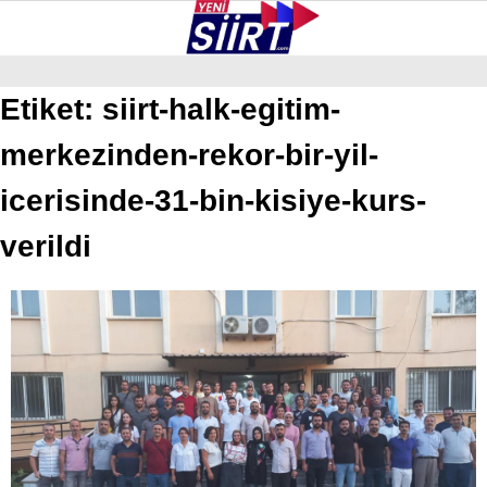
37.9
°
SIIRT
Etiket:
siirt-halk-egitim-
merkezinden-rekor-bir-yil-
GALERİ
VİDEO
YAZARLAR
KURTALAN
icerisinde-31-bin-kisiye-kurs-
ERUH
verildi
BAYKAN
PERVARI
ŞIRVAN
TILLO
GÜNDEM
NÖBETÇI ECZANELER