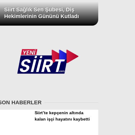
Siirt Sağlık Sen Şubesi, Diş
Hekimlerinin Gününü Kutladı
SON HABERLER
Siirt’te kepçenin altında
kalan işçi hayatını kaybetti