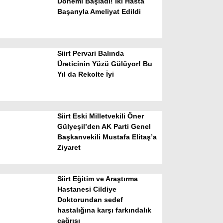
Dönemi Başladı! İki Hasta
Başarıyla Ameliyat Edildi
Siirt Pervari Balında
Üreticinin Yüzü Gülüyor! Bu
Yıl da Rekolte İyi
WhatsApp İhbar Hattı
Siirt Eski Milletvekili Öner
Gülyeşil’den AK Parti Genel
Başkanvekili Mustafa Elitaş’a
Facebook
Ziyaret
Siirt Eğitim ve Araştırma
Instagram
Hastanesi Cildiye
Doktorundan sedef
hastalığına karşı farkındalık
Youtube
çağrısı