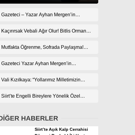
Gazeteci – Yazar Ayhan Mergen’in
Gündem
Kaleminden: “Geçmişte Çok Goller Yedik,
Ekonomi
Bari Bu Kez Uyanık Olalım”
Kaçırırsak Vebali Ağır Olur! Bitlis Orman
Bölge Müdürlüğü’ne Göz Dikti!
Politika
Mutfakta Öğrenme, Sofrada Paylaşma!
Dünya
ODES Projesi Kapsamında Pankek
Etkinliği
Gazeteci Yazar Ayhan Mergen’in
Spor
Kaleminden: “Siirt’te Taş Üstüne Taş
Magazin
Koyulan Bir Dönem”
Vali Kızılkaya: “Yollarımız Milletimizin
Gönlünden Geçer”
sağlık
Siirt’te Engelli Bireylere Yönelik Özel
Teknoloji
Etkinlik
DİĞER HABERLER
Siirt’te Açık Kalp Cerrahisi