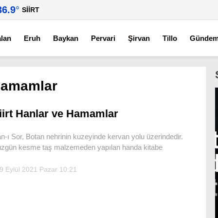
36.9
°
SIIRT
alan
Eruh
Baykan
Pervari
Şirvan
Tillo
Günde
-hamamlar
iirt Hanlar ve Hamamlar
n-ı Sor, Botan nehrinin kuzeyinde kervan yolu üzerindedir.
zgün kesme taş malzemeden yapılan handa kitabe
9 Eylül 2021 Pazar 10:21