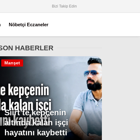
Bizi Takip Edin
m
Nöbetçi Eczaneler
SON HABERLER
Manşet
Siirt’te kepçenin
altında kalan işçi
hayatını kaybetti