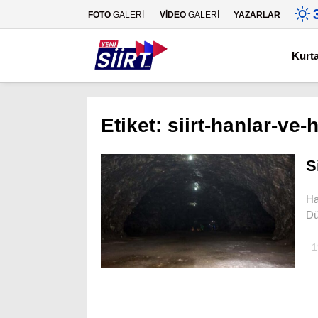
FOTO
GALERİ
VİDEO
GALERİ
YAZARLAR
Kurt
Etiket:
siirt-hanlar-ve
S
Ha
Dü
1