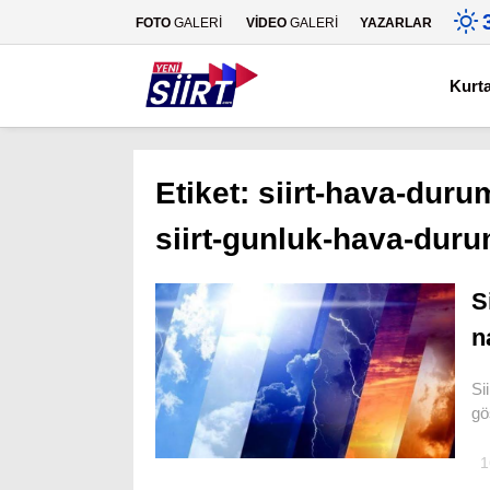
FOTO
GALERİ
VİDEO
GALERİ
YAZARLAR
Kurt
Etiket:
siirt-hava-duru
siirt-gunluk-hava-dur
S
n
Si
gö
1