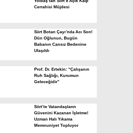
Yolbaş’tan Siirt’e Açık Kalp
Cerrahisi Müjdesi
Siirt Botan Çayı’nda Acı Son!
Dün Oğlunun, Bugün
Babanın Cansız Bedenine
Ulaşıldı
WhatsApp İhbar Hattı
Prof. Dr. Ertekin: “Çalışanın
Ruh Sağlığı, Kurumun
Geleceğidir”
Facebook
Siirt’te Vatandaşların
Instagram
Güvenini Kazanan İşletme!
Uzman Halı Yıkama
Memnuniyet Topluyor
Youtube