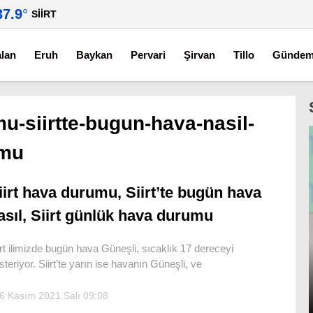
37.9
°
SIIRT
alan
Eruh
Baykan
Pervari
Şirvan
Tillo
Günde
mu-siirtte-bugun-hava-nasil-
umu
iirt hava durumu, Siirt’te bugün hava
asıl, Siirt günlük hava durumu
irt ilimizde bugün hava Güneşli, sıcaklık 17 dereceyi
steriyor. Siirt’te yarın ise havanın Güneşli, ve
6 Kasım 2021 Salı 09:08