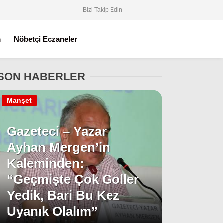
Bizi Takip Edin
m
Nöbetçi Eczaneler
SON HABERLER
Manşet
Gazeteci – Yazar
Ayhan Mergen’in
Kaleminden:
“Geçmişte Çok Goller
Yedik, Bari Bu Kez
Uyanık Olalım”