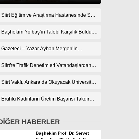
Siirt Eğitim ve Araştırma Hastanesinde Son
Gündem
Teknoloji Yeni MR Cihazı Hizmete Girdi!
Ekonomi
Randevularda Bekleme Süresi Kısaldı
Başhekim Yolbaş’ın Talebi Karşılık Buldu:
Siirt’e Nükleer Tıp Merkezi Kuruluyor
Politika
Gazeteci – Yazar Ayhan Mergen’in
Dünya
Kaleminden: “Siirt’te Şehir Kültürü ve Trafik
Kuralları”
Siirt’te Trafik Denetimleri Vatandaşlardan
Spor
Tam Not Alıyor
Magazin
Siirt Vakfı, Ankara’da Okuyacak Üniversite
Adaylarını Canlı Yayında Buluşturuyor
sağlık
Eruhlu Kadınların Üretim Başarısı Takdir
Teknoloji
Topluyor
DİĞER HABERLER
Başhekim Prof. Dr. Servet