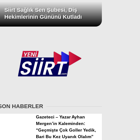
Siirt Sağlık Sen Şubesi, Diş
Hekimlerinin Gününü Kutladı
SON HABERLER
Gazeteci – Yazar Ayhan
Mergen’in Kaleminden:
“Geçmişte Çok Goller Yedik,
Bari Bu Kez Uyanık Olalım”