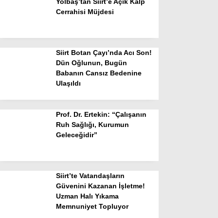
Yolbaş’tan Siirt’e Açık Kalp
Cerrahisi Müjdesi
Siirt Botan Çayı’nda Acı Son!
Dün Oğlunun, Bugün
Babanın Cansız Bedenine
Ulaşıldı
Prof. Dr. Ertekin: “Çalışanın
Ruh Sağlığı, Kurumun
Geleceğidir”
Siirt’te Vatandaşların
Güvenini Kazanan İşletme!
Uzman Halı Yıkama
Memnuniyet Topluyor