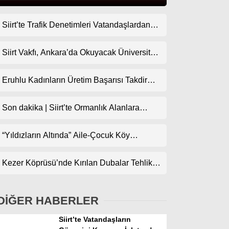
Siirt’te Trafik Denetimleri Vatandaşlardan
Gündem
Tam Not Alıyor
Ekonomi
Siirt Vakfı, Ankara’da Okuyacak Üniversite
Adaylarını Canlı Yayında Buluşturuyor
Politika
Eruhlu Kadınların Üretim Başarısı Takdir
Dünya
Topluyor
Son dakika | Siirt’te Ormanlık Alanlara
Spor
Girişler Yasaklandı
Magazin
“Yıldızların Altında” Aile-Çocuk Köy
Sineması Projesiyle Sinema İlçe
sağlık
Köylerindeki Çocuklarla Buluşuyor
Kezer Köprüsü’nde Kırılan Dubalar Tehlike
Teknoloji
Oluşturuyor
DİĞER HABERLER
Siirt’te Vatandaşların