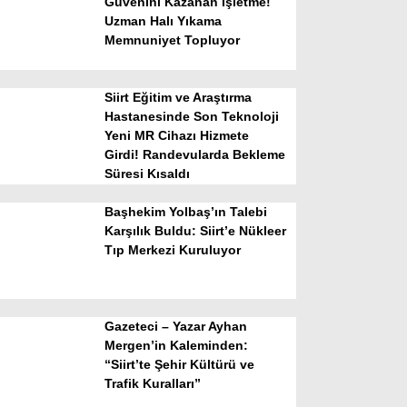
Güvenini Kazanan İşletme!
Uzman Halı Yıkama
Memnuniyet Topluyor
Siirt Eğitim ve Araştırma
Hastanesinde Son Teknoloji
Yeni MR Cihazı Hizmete
Girdi! Randevularda Bekleme
WhatsApp İhbar Hattı
Süresi Kısaldı
Başhekim Yolbaş’ın Talebi
Karşılık Buldu: Siirt’e Nükleer
Tıp Merkezi Kuruluyor
Facebook
Gazeteci – Yazar Ayhan
Instagram
Mergen’in Kaleminden:
“Siirt’te Şehir Kültürü ve
Trafik Kuralları”
Youtube