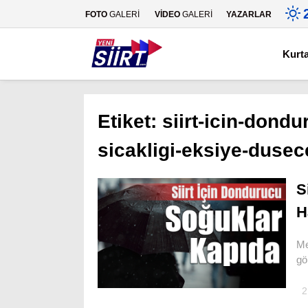
FOTO
GALERİ
VİDEO
GALERİ
YAZARLAR
Kurt
Etiket:
siirt-icin-dond
sicakligi-eksiye-dusec
S
H
Me
gö
2