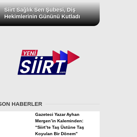
Siirt Sağlık Sen Şubesi, Diş
Hekimlerinin Gününü Kutladı
SON HABERLER
Gazeteci Yazar Ayhan
Mergen’in Kaleminden:
“Siirt’te Taş Üstüne Taş
Koyulan Bir Dönem”