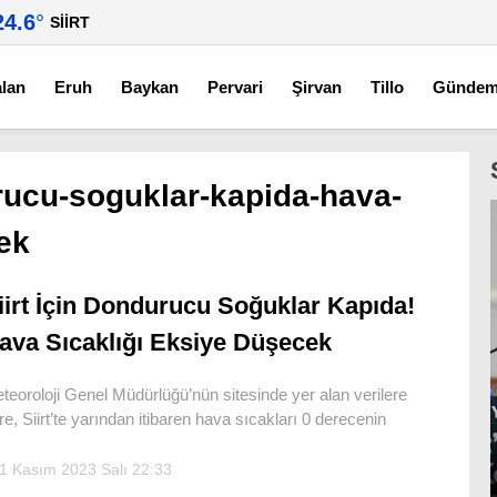
24.6
°
SIIRT
alan
Eruh
Baykan
Pervari
Şirvan
Tillo
Günde
urucu-soguklar-kapida-hava-
ek
iirt İçin Dondurucu Soğuklar Kapıda!
ava Sıcaklığı Eksiye Düşecek
teoroloji Genel Müdürlüğü’nün sitesinde yer alan verilere
re, Siirt’te yarından itibaren hava sıcakları 0 derecenin
1 Kasım 2023 Salı 22:33