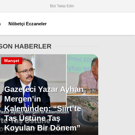
Bizi Takip Edin
m
Nöbetçi Eczaneler
SON HABERLER
Manşet
Gazeteci Yazar Ayhan
Mergen’in
Kaleminden: “Siirt’te
Taş Üstüne Taş
Koyulan Bir Dönem”