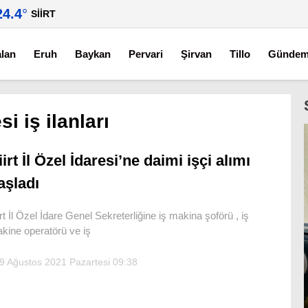
24.4
°
SIIRT
alan
Eruh
Baykan
Pervari
Şirvan
Tillo
Günde
esi iş ilanları
iirt İl Özel İdaresi’ne daimi işçi alımı
aşladı
irt İl Özel İdare Genel Sekreterliğine iş makina şoförü , iş
kine operatörü ve iş
9 Ağustos 2021 Pazartesi 09:38