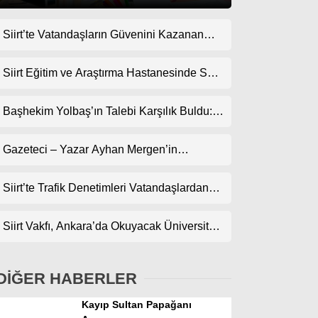
Siirt’te Vatandaşların Güvenini Kazanan
Gündem
İşletme! Uzman Halı Yıkama Memnuniyet
Ekonomi
Topluyor
Siirt Eğitim ve Araştırma Hastanesinde Son
Teknoloji Yeni MR Cihazı Hizmete Girdi!
Politika
Randevularda Bekleme Süresi Kısaldı
Başhekim Yolbaş’ın Talebi Karşılık Buldu:
Dünya
Siirt’e Nükleer Tıp Merkezi Kuruluyor
Gazeteci – Yazar Ayhan Mergen’in
Spor
Kaleminden: “Siirt’te Şehir Kültürü ve Trafik
Magazin
Kuralları”
Siirt’te Trafik Denetimleri Vatandaşlardan
Tam Not Alıyor
sağlık
Siirt Vakfı, Ankara’da Okuyacak Üniversite
Teknoloji
Adaylarını Canlı Yayında Buluşturuyor
DİĞER HABERLER
Kayıp Sultan Papağanı