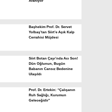
Aranıyor
Başhekim Prof. Dr. Servet
Yolbaş’tan Siirt’e Açık Kalp
Cerrahisi Müjdesi
WhatsApp İhbar Hattı
Siirt Botan Çayı’nda Acı Son!
Dün Oğlunun, Bugün
Babanın Cansız Bedenine
Facebook
Ulaşıldı
Prof. Dr. Ertekin: “Çalışanın
Instagram
Ruh Sağlığı, Kurumun
Geleceğidir”
Youtube