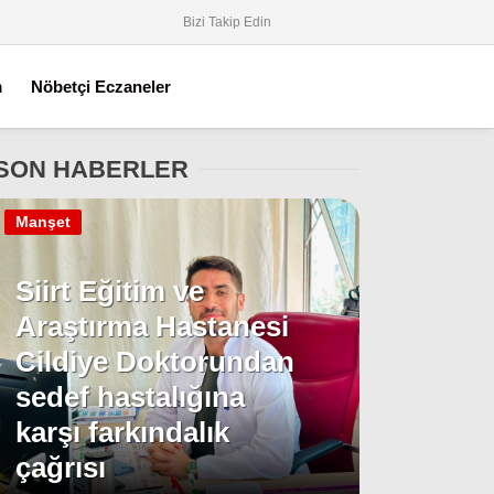
Bizi Takip Edin
m
Nöbetçi Eczaneler
SON HABERLER
Manşet
Siirt Eğitim ve
Araştırma Hastanesi
Cildiye Doktorundan
sedef hastalığına
karşı farkındalık
çağrısı