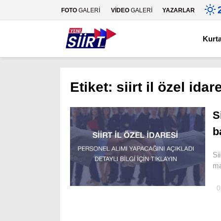
FOTO
GALERİ
VİDEO
GALERİ
YAZARLAR
Kurt
Etiket:
siirt il özel idar
S
b
Si
ma
0