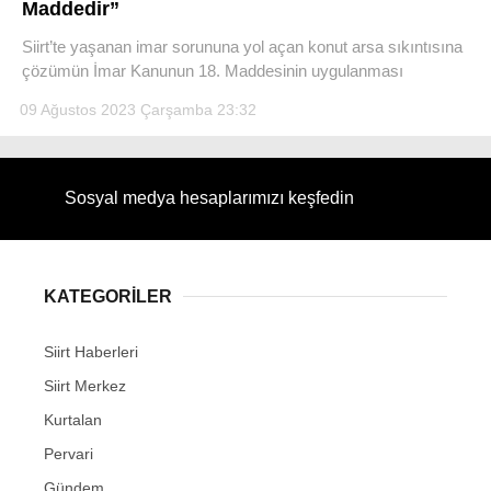
Maddedir”
Siirt’te yaşanan imar sorununa yol açan konut arsa sıkıntısına
çözümün İmar Kanunun 18. Maddesinin uygulanması
09 Ağustos 2023 Çarşamba 23:32
WhatsApp İhbar Hattı
Sosyal medya hesaplarımızı keşfedin
Facebook
KATEGORİLER
Instagram
Siirt Haberleri
Siirt Merkez
Youtube
Kurtalan
Pervari
Gündem