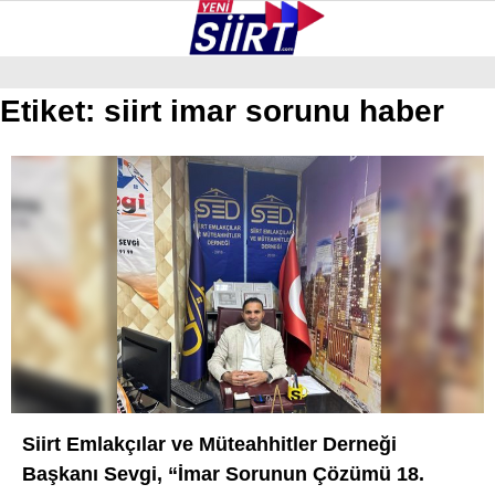
38.1
°
SIIRT
Etiket:
siirt imar sorunu haber
GALERİ
VİDEO
YAZARLAR
KURTALAN
ERUH
BAYKAN
PERVARI
ŞIRVAN
TILLO
Siirt Emlakçılar ve Müteahhitler Derneği
GÜNDEM
Başkanı Sevgi, “İmar Sorunun Çözümü 18.
NÖBETÇI ECZANELER