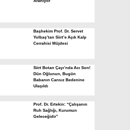
Aranıyor
Başhekim Prof. Dr. Servet
Yolbaş’tan Siirt’e Açık Kalp
Cerrahisi Müjdesi
WhatsApp İhbar Hattı
Siirt Botan Çayı’nda Acı Son!
Dün Oğlunun, Bugün
Babanın Cansız Bedenine
Facebook
Ulaşıldı
Prof. Dr. Ertekin: “Çalışanın
Instagram
Ruh Sağlığı, Kurumun
Geleceğidir”
Youtube