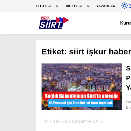
FOTO
GALERİ
VİDEO
GALERİ
YAZARLAR
Kurt
Etiket:
siirt işkur habe
S
P
Y
Sa
ku
06 Nisan 2022 Çarşamba 19:56