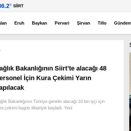
36.2
°
SIIRT
alan
Eruh
Baykan
Pervari
Şirvan
Tillo
Günde
r
ağlık Bakanlığının Siirt’te alacağı 48
ersonel İçin Kura Çekimi Yarın
apılacak
ğlık Bakanlığının Türkiye genelin alacağı 10 bin işçi için
ra çekimi bugün itibariyle başladı. Yeni