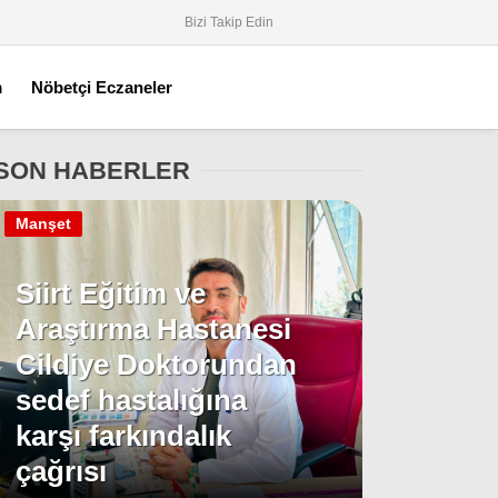
Bizi Takip Edin
m
Nöbetçi Eczaneler
SON HABERLER
Manşet
Siirt Eğitim ve
Araştırma Hastanesi
Cildiye Doktorundan
sedef hastalığına
karşı farkındalık
çağrısı