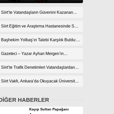
Siirt’te Vatandaşların Güvenini Kazanan
Gündem
İşletme! Uzman Halı Yıkama Memnuniyet
Ekonomi
Topluyor
Siirt Eğitim ve Araştırma Hastanesinde Son
Teknoloji Yeni MR Cihazı Hizmete Girdi!
Politika
Randevularda Bekleme Süresi Kısaldı
Başhekim Yolbaş’ın Talebi Karşılık Buldu:
Dünya
Siirt’e Nükleer Tıp Merkezi Kuruluyor
Gazeteci – Yazar Ayhan Mergen’in
Spor
Kaleminden: “Siirt’te Şehir Kültürü ve Trafik
Magazin
Kuralları”
Siirt’te Trafik Denetimleri Vatandaşlardan
Tam Not Alıyor
sağlık
Siirt Vakfı, Ankara’da Okuyacak Üniversite
Teknoloji
Adaylarını Canlı Yayında Buluşturuyor
DİĞER HABERLER
Kayıp Sultan Papağanı