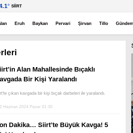
4.1
°
SIIRT
alan
Eruh
Baykan
Pervari
Şirvan
Tillo
Günde
rleri
iirt’in Alan Mahallesinde Bıçaklı
avgada Bir Kişi Yaralandı
irt’te çıkan kavgada bir kişi bıçak darbeleri ile yaralandı.
2 Haziran 2024 Pazar 01:30
on Dakika… Siirt’te Büyük Kavga! 5