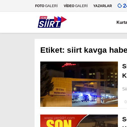
2
FOTO
GALERİ
VİDEO
GALERİ
YAZARLAR
Kurt
Etiket:
siirt kavga habe
S
K
Si
0
S