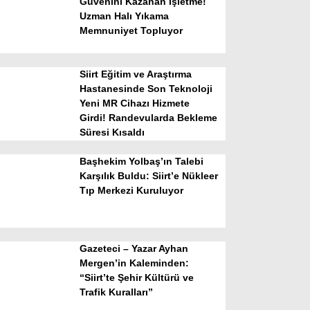
Güvenini Kazanan İşletme!
Uzman Halı Yıkama
Memnuniyet Topluyor
Siirt Eğitim ve Araştırma
Hastanesinde Son Teknoloji
Yeni MR Cihazı Hizmete
Girdi! Randevularda Bekleme
WhatsApp İhbar Hattı
Süresi Kısaldı
Başhekim Yolbaş’ın Talebi
Karşılık Buldu: Siirt’e Nükleer
Tıp Merkezi Kuruluyor
Facebook
Gazeteci – Yazar Ayhan
Instagram
Mergen’in Kaleminden:
“Siirt’te Şehir Kültürü ve
Trafik Kuralları”
Youtube