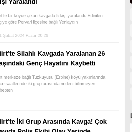
işi Yaralandı
irt’te bir köyde çıkan kavgada 5 kişi yaralandı. Edinilen
lgiye göre Pervari ilçesine bağlı Yeniaydın
1 Şubat 2024 Pazar 20:29
iirt’te Silahlı Kavgada Yaralanan 26
aşındaki Genç Hayatını Kaybetti
irt merkeze bağlı Tuzkuyusu (Erbine) köyü yakınlarında
ce saatlerinde iki grup arasında nedeni bilinmeyen
bepten
iirt’te İki Grup Arasında Kavga! Çok
ayıda Polis Ekibi Olay Yerinde