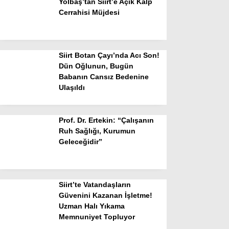
Yolbaş’tan Siirt’e Açık Kalp
Cerrahisi Müjdesi
Siirt Botan Çayı’nda Acı Son!
Dün Oğlunun, Bugün
Babanın Cansız Bedenine
Ulaşıldı
Prof. Dr. Ertekin: “Çalışanın
Ruh Sağlığı, Kurumun
Geleceğidir”
Siirt’te Vatandaşların
Güvenini Kazanan İşletme!
Uzman Halı Yıkama
Memnuniyet Topluyor