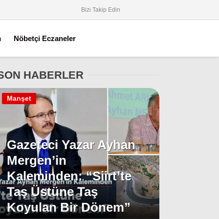
Bizi Takip Edin
m
Nöbetçi Eczaneler
SON HABERLER
Manşet
Gazeteci Yazar Ayhan
Mergen’in
Kaleminden: “Siirt’te
Taş Üstüne Taş
Koyulan Bir Dönem”