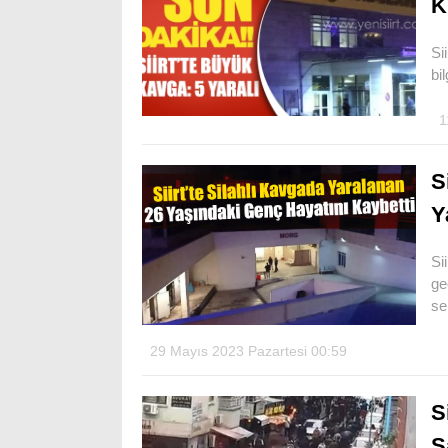
K
Si
bi
1
S
Y
Si
ge
se
29 Mayıs 2023 Pazartesi 00:59
S
S