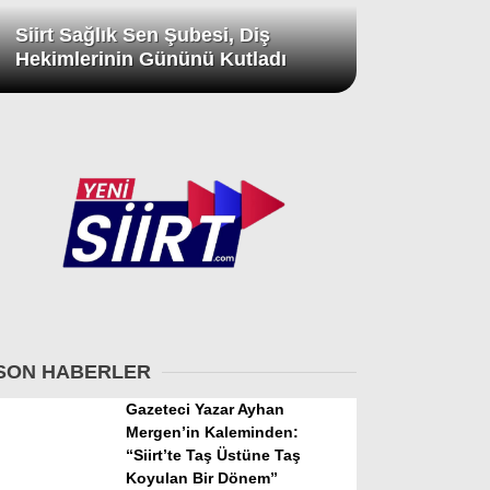
Siirt Sağlık Sen Şubesi, Diş
Hekimlerinin Gününü Kutladı
SON HABERLER
Gazeteci Yazar Ayhan
Mergen’in Kaleminden:
“Siirt’te Taş Üstüne Taş
Koyulan Bir Dönem”