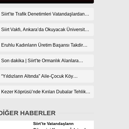
Siirt’te Trafik Denetimleri Vatandaşlardan
Gündem
Tam Not Alıyor
Ekonomi
Siirt Vakfı, Ankara’da Okuyacak Üniversite
Adaylarını Canlı Yayında Buluşturuyor
Politika
Eruhlu Kadınların Üretim Başarısı Takdir
Dünya
Topluyor
Son dakika | Siirt’te Ormanlık Alanlara
Spor
Girişler Yasaklandı
Magazin
“Yıldızların Altında” Aile-Çocuk Köy
Sineması Projesiyle Sinema İlçe
sağlık
Köylerindeki Çocuklarla Buluşuyor
Kezer Köprüsü’nde Kırılan Dubalar Tehlike
Teknoloji
Oluşturuyor
DİĞER HABERLER
Siirt’te Vatandaşların