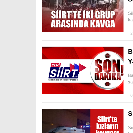
Si
ka
2
B
Y
Ba
sa
0
S
Si