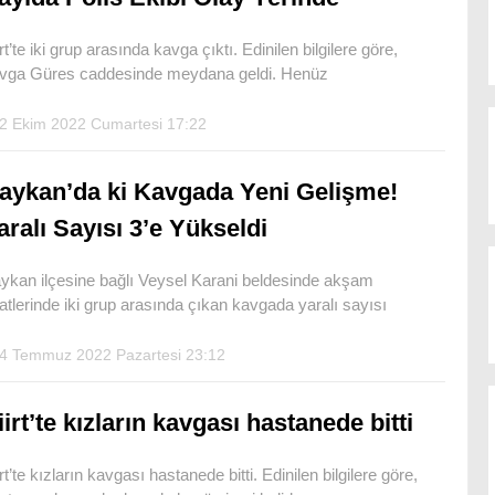
irt’te iki grup arasında kavga çıktı. Edinilen bilgilere göre,
vga Güres caddesinde meydana geldi. Henüz
2 Ekim 2022 Cumartesi 17:22
aykan’da ki Kavgada Yeni Gelişme!
aralı Sayısı 3’e Yükseldi
ykan ilçesine bağlı Veysel Karani beldesinde akşam
atlerinde iki grup arasında çıkan kavgada yaralı sayısı
4 Temmuz 2022 Pazartesi 23:12
iirt’te kızların kavgası hastanede bitti
irt’te kızların kavgası hastanede bitti. Edinilen bilgilere göre,