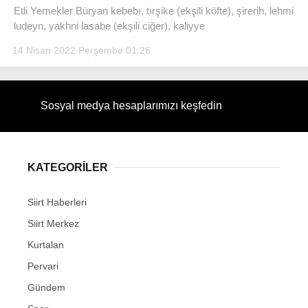
Etli Yemekler Büryan kebebı, tırşike (ekşili köfte), şirerih, lehmi
ludeyn, yakhni lasabe (ekşili ciğer), kaliyye
14 Nisan 2022 Perşembe 01:26
WhatsApp İhbar Hattı
Sosyal medya hesaplarımızı keşfedin
Facebook
KATEGORİLER
Siirt Haberleri
Instagram
Siirt Merkez
Kurtalan
Youtube
Pervari
Gündem