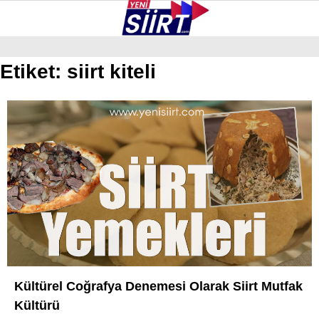
35.7
°
SIIRT
Etiket:
siirt kiteli
GALERİ
VİDEO
YAZARLAR
KURTALAN
ERUH
BAYKAN
PERVARI
ŞIRVAN
TILLO
Kültürel Coğrafya Denemesi Olarak Siirt Mutfak
GÜNDEM
Kültürü
NÖBETÇI ECZANELER