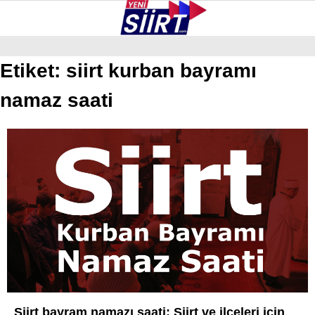
30.7
°
SIIRT
Etiket:
siirt kurban bayramı
namaz saati
GALERİ
VİDEO
YAZARLAR
KURTALAN
ERUH
BAYKAN
PERVARI
ŞIRVAN
TILLO
GÜNDEM
Siirt bayram namazı saati: Siirt ve ilçeleri için
NÖBETÇI ECZANELER