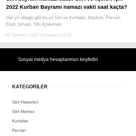
2022 Kurban Bayramı namazı vakti saat kaçta?
Her yıl olduğu gibi bu yıl Siirt ve Kurtalan, Baykan, Pervari,
Eruh, Şirvan, Tillo ilçelerinde
02 Temmuz 2022 Cumartesi 11:24
WhatsApp İhbar Hattı
Sosyal medya hesaplarımızı keşfedin
Facebook
KATEGORİLER
Instagram
Siirt Haberleri
Youtube
Siirt Merkez
Kurtalan
Pervari