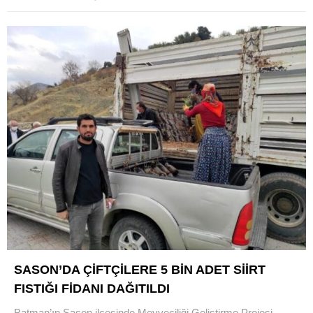
SASON’DA ÇİFTÇİLERE 5 BİN ADET SİİRT
FISTIĞI FİDANI DAĞITILDI
Batman’ın Sason ilçesinde Meyveciliği Geliştirme Projesi