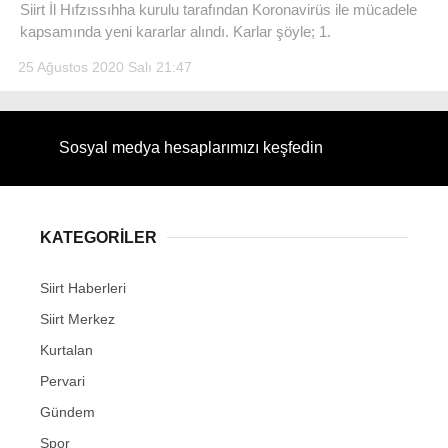
Siirt İl Hıfzıssıhha kurulu tarafından Koronavirüs ile mücadele
kapsamında yeni kararlar alındı. Karlar şöyle; 1.
25 Ağustos 2020 Salı 21:47
Sosyal medya hesaplarımızı keşfedin
KATEGORİLER
Siirt Haberleri
Siirt Merkez
Kurtalan
Pervari
Gündem
Spor