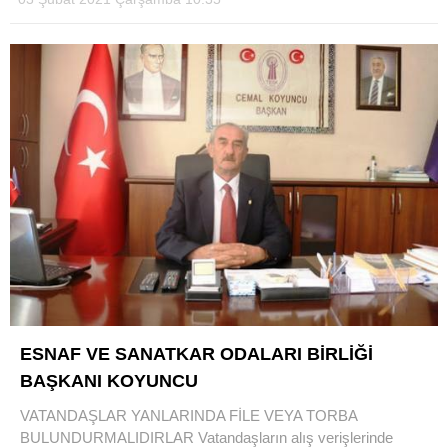
ESNAF VE SANATKAR ODALARI BİRLİĞİ
BAŞKANI KOYUNCU
VATANDAŞLAR YANLARINDA FİLE VEYA TORBA
BULUNDURMALIDIRLAR Vatandaşların alış verişlerinde