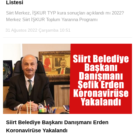
Listesi
Siirt Merkez, İŞKUR TYP kura sonuçları açıklandı mı 2022?
Merkez Siirt İŞKUR Toplum Yararına Programı
31 Ağustos 2022 Çarşamba 10:51
WhatsApp İhbar Hattı
Facebook
Instagram
Youtube
Siirt Belediye Başkanı Danışmanı Erden
Koronavirüse Yakalandı