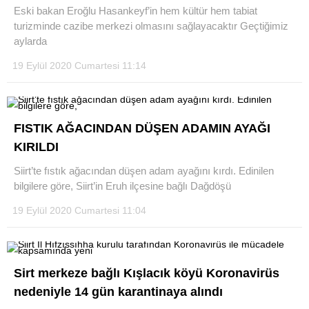
Eski bakan Eroğlu Hasankeyf’in hem kültür hem tabiat
turizminde cazibe merkezi olmasını sağlayacaktır Geçtiğimiz
aylarda
19 Eylül 2020 Cumartesi 11:14
FISTIK AĞACINDAN DÜŞEN ADAMIN AYAĞI
KIRILDI
Siirt’te fıstık ağacından düşen adam ayağını kırdı. Edinilen
bilgilere göre, Siirt’in Eruh ilçesine bağlı Dağdöşü
19 Eylül 2020 Cumartesi 11:04
Sirt merkeze bağlı Kışlacık köyü Koronavirüs
nedeniyle 14 gün karantinaya alındı