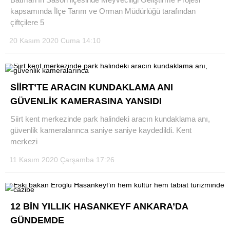
kapsamında İlçe Tarım ve Orman Müdürlüğü tarafından
çiftçilere 5
20 Kasım 2020 Cuma 14:10
SİİRT’TE ARACIN KUNDAKLAMA ANI
GÜVENLİK KAMERASINA YANSIDI
Siirt kent merkezinde park halindeki aracın kundaklama anı,
güvenlik kameralarınca saniye saniye kaydedildi. Kent
merkezi
11 Kasım 2020 Çarşamba 17:26
12 BİN YILLIK HASANKEYF ANKARA’DA
GÜNDEMDE