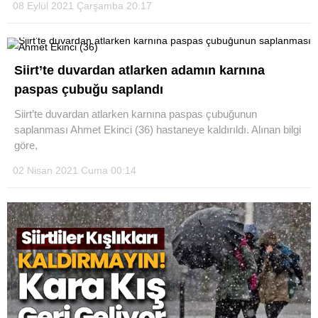
08 Eylül 2021 Çarşamba 20:17
Siirt’te duvardan atlarken adamın karnına
paspas çubuğu saplandı
Siirt’te duvardan atlarken karnına paspas çubuğunun
saplanması Ahmet Ekinci (36) hastaneye kaldırıldı. Alınan bilgi
göre,
02 Nisan 2021 Cuma 00:14