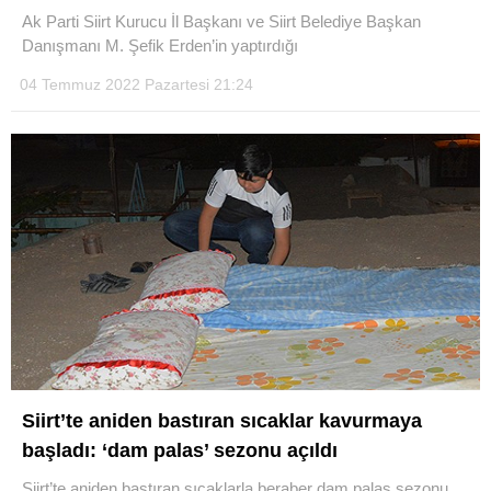
Ak Parti Siirt Kurucu İl Başkanı ve Siirt Belediye Başkan
Danışmanı M. Şefik Erden’in yaptırdığı
04 Temmuz 2022 Pazartesi 21:24
Siirt’te aniden bastıran sıcaklar kavurmaya
başladı: ‘dam palas’ sezonu açıldı
Siirt’te aniden bastıran sıcaklarla beraber dam palas sezonu