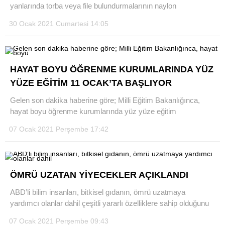
yanlarında torba veya file bulundurmalarının naylon
30 Ocak 2021 Cumartesi 14:05
HAYAT BOYU ÖĞRENME KURUMLARINDA YÜZ
YÜZE EĞİTİM 11 OCAK’TA BAŞLIYOR
Gelen son dakika haberine göre; Milli Eğitim Bakanlığınca,
hayat boyu öğrenme kurumlarında yüz yüze eğitim
07 Ocak 2021 Perşembe 17:42
ÖMRÜ UZATAN YİYECEKLER AÇIKLANDI
ABD’li bilim insanları, bitkisel gıdanın, ömrü uzatmaya
yardımcı olanlar dahil çeşitli yararlı özelliklere sahip olduğunu
07 Ocak 2021 Perşembe 09:43