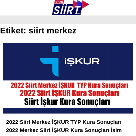
38.1
°
SIIRT
Etiket:
siirt merkez
GALERİ
VİDEO
YAZARLAR
KURTALAN
ERUH
BAYKAN
PERVARI
ŞIRVAN
TILLO
2022 Siirt Merkez İŞKUR TYP Kura Sonuçları
GÜNDEM
2022 Merkez Siirt İŞKUR Kura Sonuçları İsim
NÖBETÇI ECZANELER