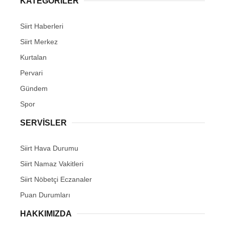
KATEGORİLER
Siirt Haberleri
Siirt Merkez
Kurtalan
WhatsApp İhbar Hattı
Pervari
Gündem
Spor
Facebook
SERVİSLER
Siirt Hava Durumu
Instagram
Siirt Namaz Vakitleri
Siirt Nöbetçi Eczanaler
Youtube
Puan Durumları
HAKKIMIZDA