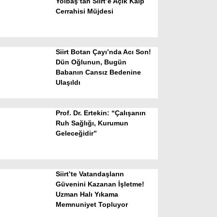
Yolbaş’tan Siirt’e Açık Kalp
Cerrahisi Müjdesi
Siirt Botan Çayı’nda Acı Son!
Dün Oğlunun, Bugün
Babanın Cansız Bedenine
Ulaşıldı
WhatsApp İhbar Hattı
Prof. Dr. Ertekin: “Çalışanın
Ruh Sağlığı, Kurumun
Geleceğidir”
Facebook
Siirt’te Vatandaşların
Instagram
Güvenini Kazanan İşletme!
Uzman Halı Yıkama
Memnuniyet Topluyor
Youtube