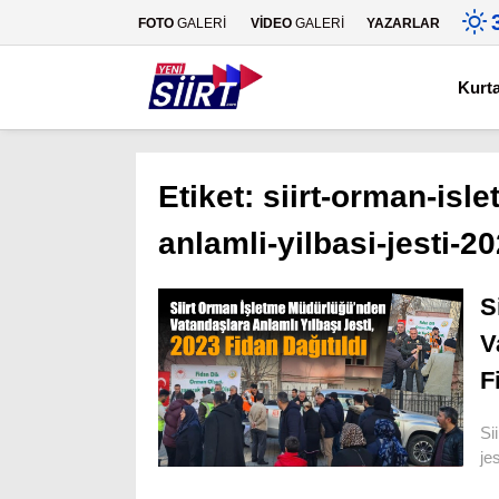
FOTO
GALERİ
VİDEO
GALERİ
YAZARLAR
Kurt
Etiket:
siirt-orman-isl
anlamli-yilbasi-jesti-20
S
V
F
Si
je