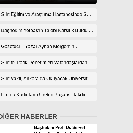
Siirt Eğitim ve Araştırma Hastanesinde Son
Gündem
Teknoloji Yeni MR Cihazı Hizmete Girdi!
Ekonomi
Randevularda Bekleme Süresi Kısaldı
Başhekim Yolbaş’ın Talebi Karşılık Buldu:
Siirt’e Nükleer Tıp Merkezi Kuruluyor
Politika
Gazeteci – Yazar Ayhan Mergen’in
Dünya
Kaleminden: “Siirt’te Şehir Kültürü ve Trafik
Kuralları”
Siirt’te Trafik Denetimleri Vatandaşlardan
Spor
Tam Not Alıyor
Magazin
Siirt Vakfı, Ankara’da Okuyacak Üniversite
Adaylarını Canlı Yayında Buluşturuyor
sağlık
Eruhlu Kadınların Üretim Başarısı Takdir
Teknoloji
Topluyor
DİĞER HABERLER
Başhekim Prof. Dr. Servet