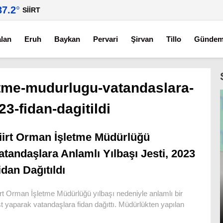
37.2
°
SIIRT
alan
Eruh
Baykan
Pervari
Şirvan
Tillo
Günde
etme-mudurlugu-vatandaslara-
23-fidan-dagitildi
iirt Orman İşletme Müdürlüğü
atandaşlara Anlamlı Yılbaşı Jesti, 2023
idan Dağıtıldı
irt Orman İşletme Müdürlüğü yılbaşı nedeniyle anlamlı bir
st yaparak vatandaşlara fidan dağıttı. Müdürlükten yapılan