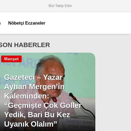
Bizi Takip Edin
m
Nöbetçi Eczaneler
SON HABERLER
Manşet
Gazeteci – Yazar
Ayhan Mergen’in
Kaleminden:
“Geçmişte Çok Goller
Yedik, Bari Bu Kez
Uyanık Olalım”