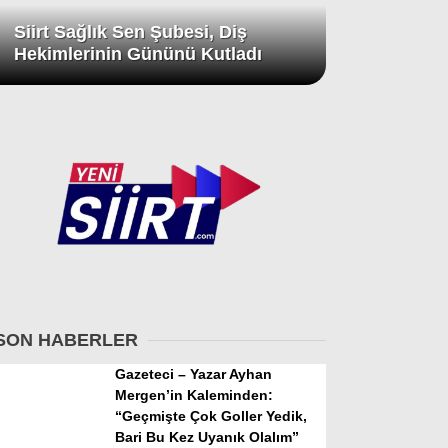
Siirt Sağlık Sen Şubesi, Diş
Hekimlerinin Gününü Kutladı
SON HABERLER
Gazeteci – Yazar Ayhan
Mergen’in Kaleminden:
“Geçmişte Çok Goller Yedik,
Bari Bu Kez Uyanık Olalım”