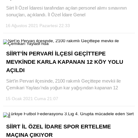
Siirt İl Özel İdaresi tarafından açılan personel alımı sınavının
sonuçları, açıklandı. İl Özel İdare Genel
16 Ağustos 2021 Pazartesi 22:33
WhatsApp İhbar Hattı
SİİRT’İN PERVARİ İLÇESİ GEÇİTTEPE
MEVKİNDE KARLA KAPANAN 12 KÖY YOLU
Facebook
AÇILDI
Siirt’in Pervari ilçesinde, 2100 rakımlı Geçittepe mevkii ile
Çemikari Yaylası’nda yoğun kar yağışından kapanan 12
Instagram
15 Ocak 2021 Cuma 21:07
Youtube
SİİRT İL ÖZEL İDARE SPOR ERTELEME
MAÇINA ÇIKIYOR