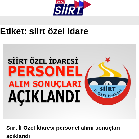
29.3
°
SIIRT
Etiket:
siirt özel idare
GALERİ
VİDEO
YAZARLAR
KURTALAN
ERUH
BAYKAN
PERVARI
ŞIRVAN
TILLO
GÜNDEM
Siirt İl Özel İdaresi personel alımı sonuçları
açıklandı
NÖBETÇI ECZANELER