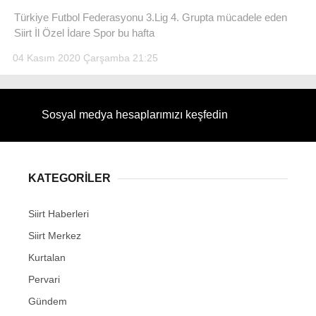
Türkiye Futbol Federasyonu 3.Lig 4. Grupta mücadele eden
Siirt İl Özel İdare Spor bu hafta
04 Kasım 2020 Çarşamba 21:25
Sosyal medya hesaplarımızı keşfedin
KATEGORİLER
Siirt Haberleri
Siirt Merkez
Kurtalan
Pervari
Gündem