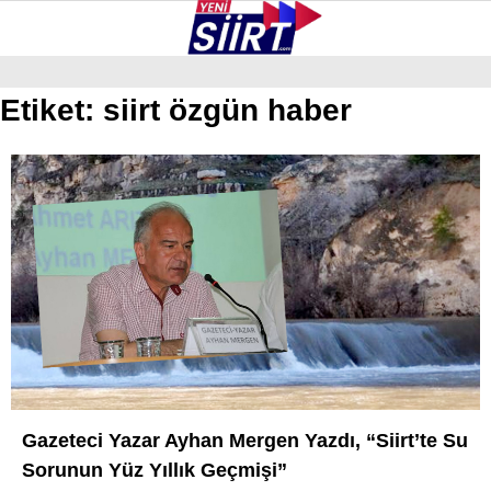
28.5
°
SIIRT
Etiket:
siirt özgün haber
GALERİ
VİDEO
YAZARLAR
KURTALAN
ERUH
BAYKAN
PERVARI
ŞIRVAN
TILLO
Gazeteci Yazar Ayhan Mergen Yazdı, “Siirt’te Su
GÜNDEM
Sorunun Yüz Yıllık Geçmişi”
NÖBETÇI ECZANELER