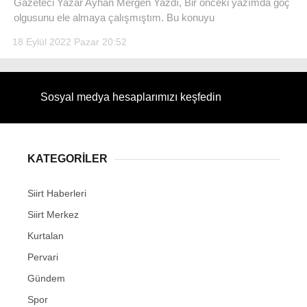
Gazeteci Yazar Ayhan Mergen Yazdı, Bir önceki yazımda göç
olgusunu ele almaya çalışmıştım. Bu konuyu
18 Eylül 2022 Pazar 20:52
Sosyal medya hesaplarımızı keşfedin
KATEGORİLER
Siirt Haberleri
Siirt Merkez
Kurtalan
Pervari
Gündem
Spor