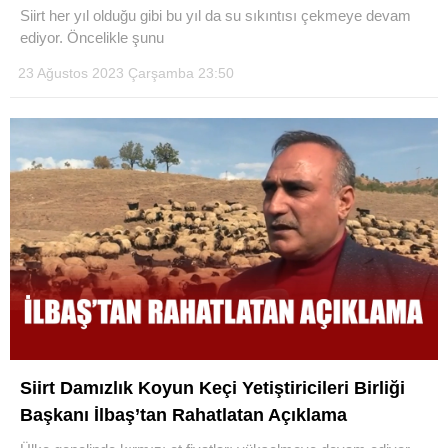
Siirt her yıl olduğu gibi bu yıl da su sıkıntısı çekmeye devam
ediyor. Öncelikle şunu
23 Ağustos 2023 Çarşamba 23:50
WhatsApp İhbar Hattı
Facebook
Instagram
Youtube
Siirt Damızlık Koyun Keçi Yetiştiricileri Birliği
Başkanı İlbaş’tan Rahatlatan Açıklama