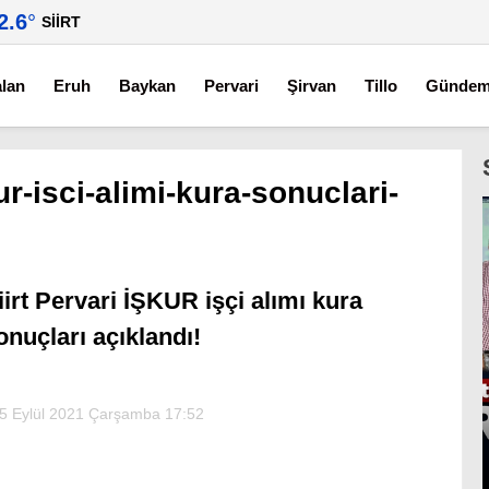
2.6
°
SIIRT
alan
Eruh
Baykan
Pervari
Şirvan
Tillo
Günde
kur-isci-alimi-kura-sonuclari-
iirt Pervari İŞKUR işçi alımı kura
onuçları açıklandı!
5 Eylül 2021 Çarşamba 17:52