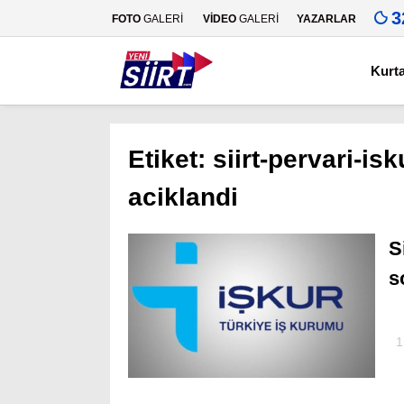
3
FOTO
GALERİ
VİDEO
GALERİ
YAZARLAR
Kurt
Etiket:
siirt-pervari-is
aciklandi
S
s
1