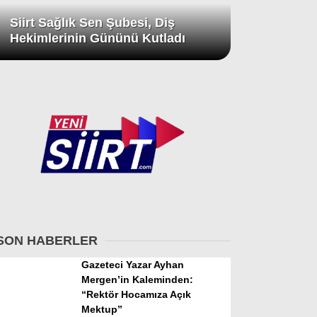
Siirt Sağlık Sen Şubesi, Diş
Hekimlerinin Gününü Kutladı
SON HABERLER
Gazeteci Yazar Ayhan
Mergen’in Kaleminden:
“Rektör Hocamıza Açık
Mektup”