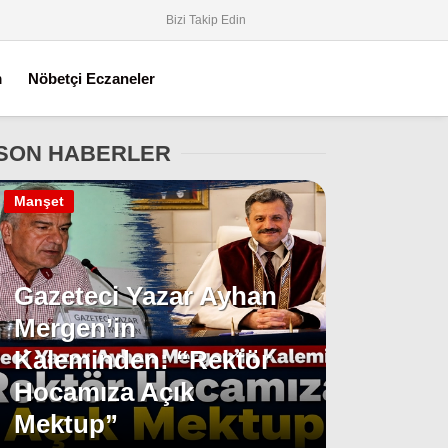
Bizi Takip Edin
m
Nöbetçi Eczaneler
SON HABERLER
Manşet
Gazeteci Yazar Ayhan
Mergen’in
Kaleminden: “Rektör
Hocamıza Açık
Mektup”