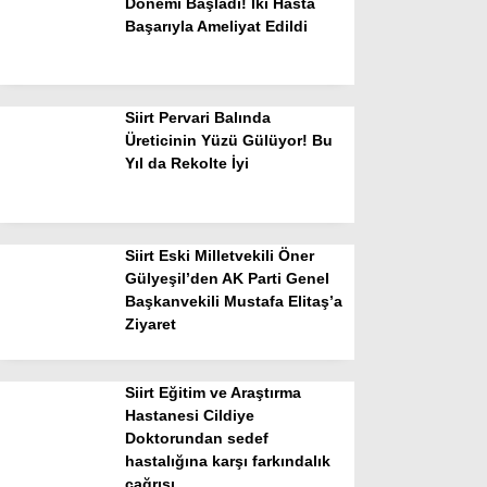
Dönemi Başladı! İki Hasta
Başarıyla Ameliyat Edildi
Siirt Pervari Balında
Üreticinin Yüzü Gülüyor! Bu
Yıl da Rekolte İyi
Siirt Eski Milletvekili Öner
Gülyeşil’den AK Parti Genel
Başkanvekili Mustafa Elitaş’a
Ziyaret
Siirt Eğitim ve Araştırma
Hastanesi Cildiye
Doktorundan sedef
hastalığına karşı farkındalık
çağrısı