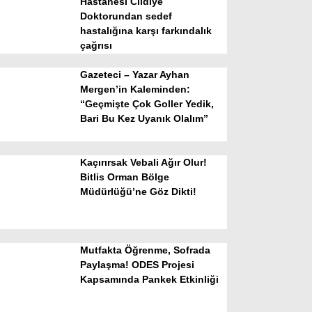
Hastanesi Cildiye
Doktorundan sedef
hastalığına karşı farkındalık
çağrısı
Gazeteci – Yazar Ayhan
Mergen’in Kaleminden:
“Geçmişte Çok Goller Yedik,
Bari Bu Kez Uyanık Olalım”
WhatsApp İhbar Hattı
Kaçırırsak Vebali Ağır Olur!
Bitlis Orman Bölge
Müdürlüğü’ne Göz Dikti!
Facebook
Mutfakta Öğrenme, Sofrada
Instagram
Paylaşma! ODES Projesi
Kapsamında Pankek Etkinliği
Youtube