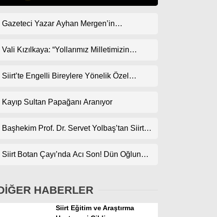
Gazeteci Yazar Ayhan Mergen’in
Gündem
Kaleminden: “Siirt’te Taş Üstüne Taş
Ekonomi
Koyulan Bir Dönem”
Vali Kızılkaya: “Yollarımız Milletimizin
Gönlünden Geçer”
Politika
Siirt’te Engelli Bireylere Yönelik Özel
Dünya
Etkinlik
Kayıp Sultan Papağanı Aranıyor
Spor
Magazin
Başhekim Prof. Dr. Servet Yolbaş’tan Siirt’e
Açık Kalp Cerrahisi Müjdesi
sağlık
Siirt Botan Çayı’nda Acı Son! Dün Oğlunun,
Teknoloji
Bugün Babanın Cansız Bedenine Ulaşıldı
DİĞER HABERLER
Siirt Eğitim ve Araştırma