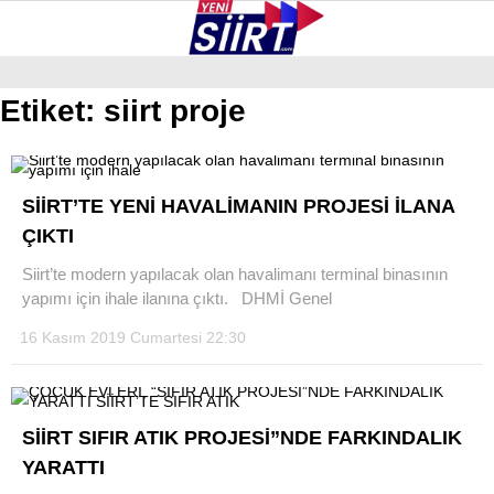
38.3
°
SIIRT
Etiket:
siirt proje
GALERİ
VİDEO
YAZARLAR
KURTALAN
SİİRT’TE YENİ HAVALİMANIN PROJESİ İLANA
ERUH
ÇIKTI
BAYKAN
Siirt’te modern yapılacak olan havalimanı terminal binasının
yapımı için ihale ilanına çıktı. DHMİ Genel
PERVARI
16 Kasım 2019 Cumartesi 22:30
ŞIRVAN
TILLO
SİİRT SIFIR ATIK PROJESİ”NDE FARKINDALIK
GÜNDEM
YARATTI
NÖBETÇI ECZANELER