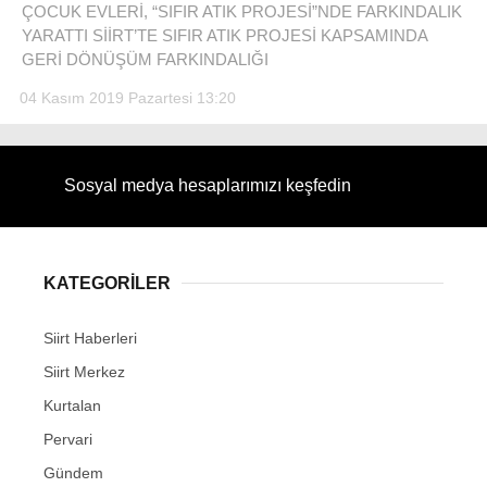
ÇOCUK EVLERİ, “SIFIR ATIK PROJESİ”NDE FARKINDALIK
YARATTI SİİRT’TE SIFIR ATIK PROJESİ KAPSAMINDA
GERİ DÖNÜŞÜM FARKINDALIĞI
04 Kasım 2019 Pazartesi 13:20
WhatsApp İhbar Hattı
Sosyal medya hesaplarımızı keşfedin
Facebook
KATEGORİLER
Instagram
Siirt Haberleri
Siirt Merkez
Youtube
Kurtalan
Pervari
Gündem