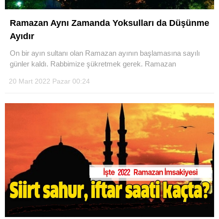
Ramazan Aynı Zamanda Yoksulları da Düşünme
Ayıdır
On bir ayın sultanı olan Ramazan ayının başlamasına sayılı
WhatsApp İhbar Hattı
günler kaldı. Rabbimize şükretmek gerek. Ramazan
20 Mart 2022 Pazar 00:24
Facebook
Instagram
Youtube