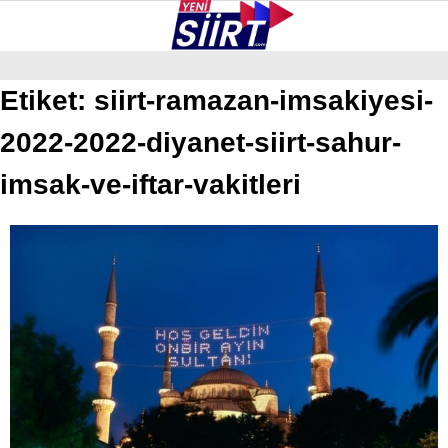
35.7
°
SIIRT
Etiket:
siirt-ramazan-imsakiyesi-
2022-2022-diyanet-siirt-sahur-
GALERİ
VİDEO
YAZARLAR
KURTALAN
imsak-ve-iftar-vakitleri
ERUH
BAYKAN
PERVARI
ŞIRVAN
TILLO
GÜNDEM
NÖBETÇI ECZANELER