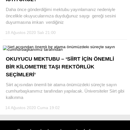
Daha önce gönderdiğimi mektubu yayınlamanız nedeniyle
öncelikle okuyucularınıza duyduğunuz saygı gereği sesini
duyurmasına imkan verdiğiniz
18 Ağustos 2020 Salı 21:00
WhatsApp İhbar Hattı
OKUYUCU MEKTUBU – ‘SİİRT İÇİN ÖNEMLİ
Facebook
BİR KİLOMETRE TAŞI REKTÖRLÜK
SEÇİMLERİ’
Siirt açısından önemli bir atama önümüzdeki süreçte sayın
Instagram
cumhurbaşkanımız tarafından yapılacak. Üniversiteler Siirt gibi
kalkınma
Youtube
14 Ağustos 2020 Cuma 19:02