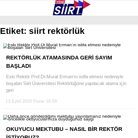
24.7
°
SIIRT
Etiket:
siirt rektörlük
GALERİ
VİDEO
YAZARLAR
KURTALAN
REKTÖRLÜK ATAMASINDA GERİ SAYIM
ERUH
BAŞLADI
BAYKAN
Eski Rektör Prof.Dr.Murat Erman’ın istifa etmesi nedeniyle
boşalan Siirt Üniversitesi Rektörlüğüne yapılacak atama için
PERVARI
geri
ŞIRVAN
13 Eylül 2020 Pazar 16:59
TILLO
GÜNDEM
OKUYUCU MEKTUBU – NASIL BİR REKTÖR
İSTİYORUZ?
NÖBETÇI ECZANELER