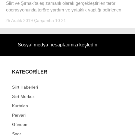
Siirt ve Şırnak’ta eş zamanlı olarak gerçekleştirilen terör
operasyonunda teröre yardım ve yataklık yaptığı belirlenen
25 Aralık 2019 Çarşamba 10:21
WhatsApp İhbar Hattı
Sosyal medya hesaplarımızı keşfedin
Facebook
KATEGORİLER
Siirt Haberleri
Instagram
Siirt Merkez
Kurtalan
Youtube
Pervari
Gündem
Spor