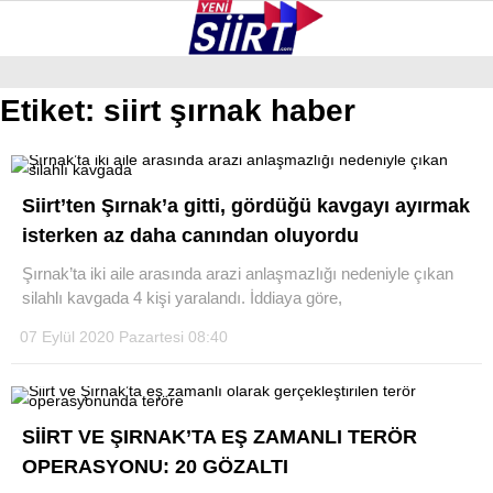
36.6
°
SIIRT
Etiket:
siirt şırnak haber
GALERİ
VİDEO
YAZARLAR
KURTALAN
Siirt’ten Şırnak’a gitti, gördüğü kavgayı ayırmak
ERUH
isterken az daha canından oluyordu
BAYKAN
Şırnak’ta iki aile arasında arazi anlaşmazlığı nedeniyle çıkan
silahlı kavgada 4 kişi yaralandı. İddiaya göre,
PERVARI
07 Eylül 2020 Pazartesi 08:40
ŞIRVAN
TILLO
SİİRT VE ŞIRNAK’TA EŞ ZAMANLI TERÖR
GÜNDEM
OPERASYONU: 20 GÖZALTI
NÖBETÇI ECZANELER