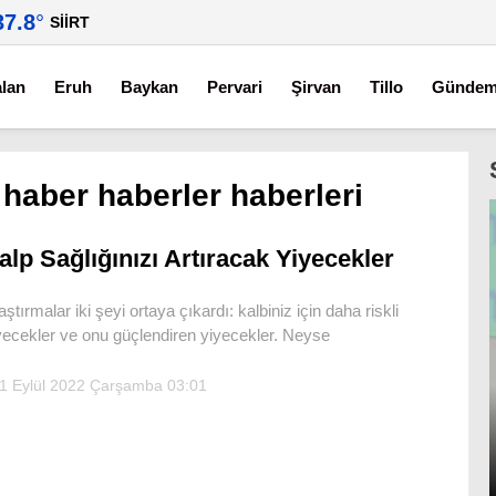
37.8
°
SIIRT
alan
Eruh
Baykan
Pervari
Şirvan
Tillo
Günde
 haber haberler haberleri
alp Sağlığınızı Artıracak Yiyecekler
aştırmalar iki şeyi ortaya çıkardı: kalbiniz için daha riskli
yecekler ve onu güçlendiren yiyecekler. Neyse
1 Eylül 2022 Çarşamba 03:01