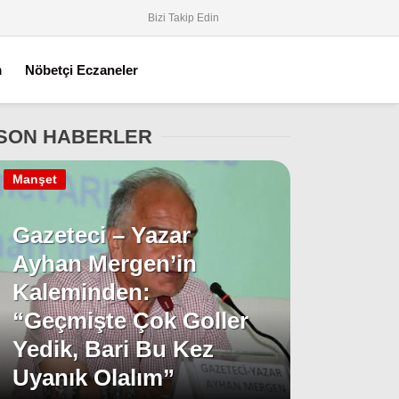
Bizi Takip Edin
m
Nöbetçi Eczaneler
SON HABERLER
Manşet
Gazeteci – Yazar
Ayhan Mergen’in
Kaleminden:
“Geçmişte Çok Goller
Yedik, Bari Bu Kez
Uyanık Olalım”