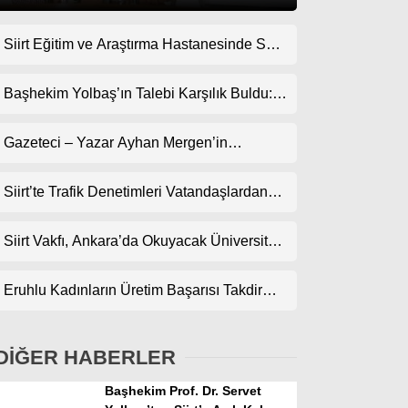
Siirt Eğitim ve Araştırma Hastanesinde Son
Gündem
Teknoloji Yeni MR Cihazı Hizmete Girdi!
Ekonomi
Randevularda Bekleme Süresi Kısaldı
Başhekim Yolbaş’ın Talebi Karşılık Buldu:
Siirt’e Nükleer Tıp Merkezi Kuruluyor
Politika
Gazeteci – Yazar Ayhan Mergen’in
Dünya
Kaleminden: “Siirt’te Şehir Kültürü ve Trafik
Kuralları”
Siirt’te Trafik Denetimleri Vatandaşlardan
Spor
Tam Not Alıyor
Magazin
Siirt Vakfı, Ankara’da Okuyacak Üniversite
Adaylarını Canlı Yayında Buluşturuyor
sağlık
Eruhlu Kadınların Üretim Başarısı Takdir
Teknoloji
Topluyor
DİĞER HABERLER
Başhekim Prof. Dr. Servet