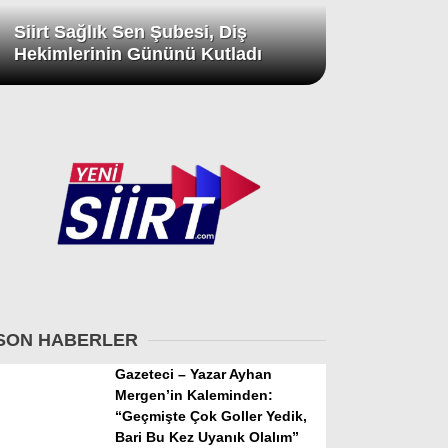
Siirt Sağlık Sen Şubesi, Diş
Hekimlerinin Gününü Kutladı
SON HABERLER
Gazeteci – Yazar Ayhan
Mergen’in Kaleminden:
“Geçmişte Çok Goller Yedik,
Bari Bu Kez Uyanık Olalım”