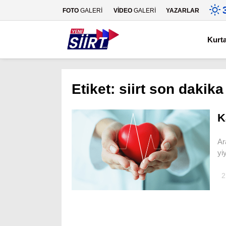
FOTO
GALERİ
VİDEO
GALERİ
YAZARLAR
Kurt
Etiket:
siirt son dakika
K
Ar
yi
2