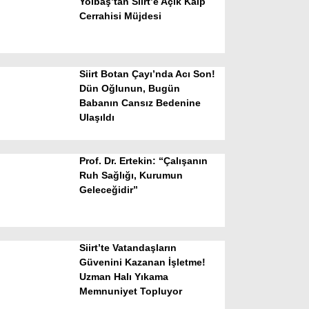
Yolbaş’tan Siirt’e Açık Kalp
Cerrahisi Müjdesi
Siirt Botan Çayı’nda Acı Son!
Dün Oğlunun, Bugün
Babanın Cansız Bedenine
Ulaşıldı
WhatsApp İhbar Hattı
Prof. Dr. Ertekin: “Çalışanın
Ruh Sağlığı, Kurumun
Geleceğidir”
Facebook
Siirt’te Vatandaşların
Instagram
Güvenini Kazanan İşletme!
Uzman Halı Yıkama
Memnuniyet Topluyor
Youtube