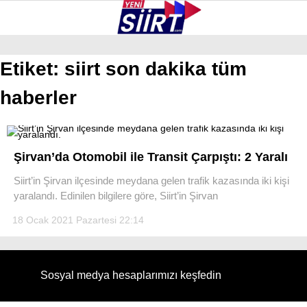
27.1
°
SIIRT
Etiket:
siirt son dakika tüm
haberler
GALERİ
VİDEO
YAZARLAR
KURTALAN
ERUH
Şirvan’da Otomobil ile Transit Çarpıştı: 2 Yaralı
BAYKAN
Siirt’in Şirvan ilçesinde meydana gelen trafik kazasında iki kişi
yaralandı. Edinilen bilgilere göre, Siirt’in Şirvan
PERVARI
18 Ocak 2021 Pazartesi 22:14
ŞIRVAN
TILLO
Sosyal medya hesaplarımızı keşfedin
GÜNDEM
NÖBETÇI ECZANELER