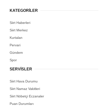
KATEGORİLER
Siirt Haberleri
WhatsApp İhbar Hattı
Siirt Merkez
Kurtalan
Pervari
Gündem
Facebook
Spor
SERVİSLER
Instagram
Siirt Hava Durumu
Youtube
Siirt Namaz Vakitleri
Siirt Nöbetçi Eczanaler
Puan Durumları