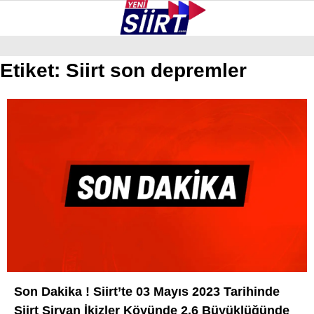
25
°
SIIRT
Etiket:
Siirt son depremler
GALERİ
VİDEO
YAZARLAR
KURTALAN
ERUH
BAYKAN
PERVARI
ŞIRVAN
TILLO
GÜNDEM
Son Dakika ! Siirt’te 03 Mayıs 2023 Tarihinde
Siirt Şirvan İkizler Köyünde 2.6 Büyüklüğünde
NÖBETÇI ECZANELER