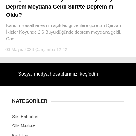
Deprem Meydana Geldi Siirt’te Deprem mi
Oldu?
Kandilli Rasathanesinin açıkladığı verilere göre Siirt Şirvan
İkizler Köyünde 2.6 Büyüklüğünde deprem meydana geldi.
WhatsApp İhbar Hattı
Can
03 Mayıs 2023 Çarşamba 12:42
Facebook
Sosyal medya hesaplarımızı keşfedin
Instagram
KATEGORİLER
Youtube
Siirt Haberleri
Siirt Merkez
Kurtalan