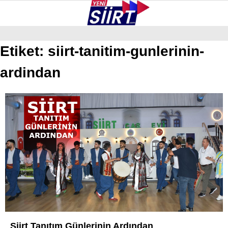
26.3
°
SIIRT
Etiket:
siirt-tanitim-gunlerinin-
ardindan
GALERİ
VİDEO
YAZARLAR
KURTALAN
ERUH
BAYKAN
PERVARI
ŞIRVAN
TILLO
GÜNDEM
Siirt Tanıtım Günlerinin Ardından
NÖBETÇI ECZANELER