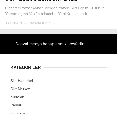
Gazeteci Yazar Ayhan Mergen Yazdı: Siirt Eğitim Kültür ve
Yardımlaşma Vakfının İstanbul Yeni Kapı etkinlik
03 Ekim 2022 Pazartesi 21:12
WhatsApp İhbar Hattı
Sosyal medya hesaplarımızı keşfedin
Facebook
KATEGORİLER
Siirt Haberleri
Instagram
Siirt Merkez
Youtube
Kurtalan
Pervari
Gündem