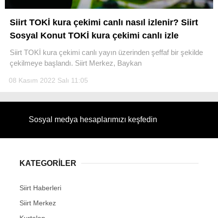
Siirt TOKİ kura çekimi canlı nasıl izlenir? Siirt
Sosyal Konut TOKİ kura çekimi canlı izle
Siirt TOKİ kura çekimi canlı yayın üzerinden şeffaf bir şekilde
WhatsApp İhbar Hattı
çekilmeye başlandı. Siirt Merkez, Baykan
08 Kasım 2022 Salı 11:05
Facebook
Sosyal medya hesaplarımızı keşfedin
Instagram
KATEGORİLER
Youtube
Siirt Haberleri
Siirt Merkez
Kurtalan