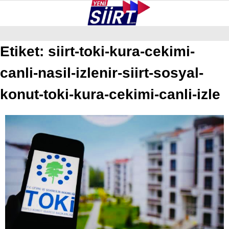
27
°
SIIRT
Etiket:
siirt-toki-kura-cekimi-
canli-nasil-izlenir-siirt-sosyal-
GALERİ
VİDEO
YAZARLAR
KURTALAN
konut-toki-kura-cekimi-canli-izle
ERUH
BAYKAN
PERVARI
ŞIRVAN
TILLO
GÜNDEM
NÖBETÇI ECZANELER