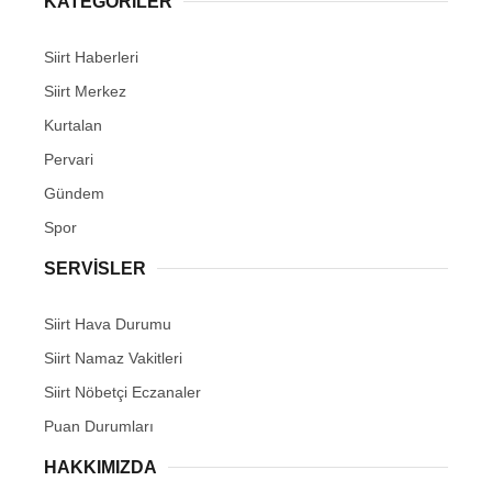
KATEGORİLER
Siirt Haberleri
Siirt Merkez
Kurtalan
WhatsApp İhbar Hattı
Pervari
Gündem
Spor
Facebook
SERVİSLER
Siirt Hava Durumu
Instagram
Siirt Namaz Vakitleri
Siirt Nöbetçi Eczanaler
Youtube
Puan Durumları
HAKKIMIZDA