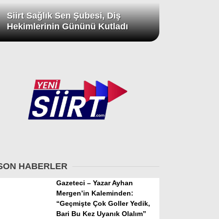
Siirt Sağlık Sen Şubesi, Diş
Hekimlerinin Gününü Kutladı
SON HABERLER
Gazeteci – Yazar Ayhan
Mergen’in Kaleminden:
“Geçmişte Çok Goller Yedik,
Bari Bu Kez Uyanık Olalım”