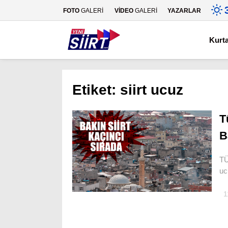
FOTO
GALERİ
VİDEO
GALERİ
YAZARLAR
Kurt
Etiket:
siirt ucuz
T
B
TÜ
uc
1