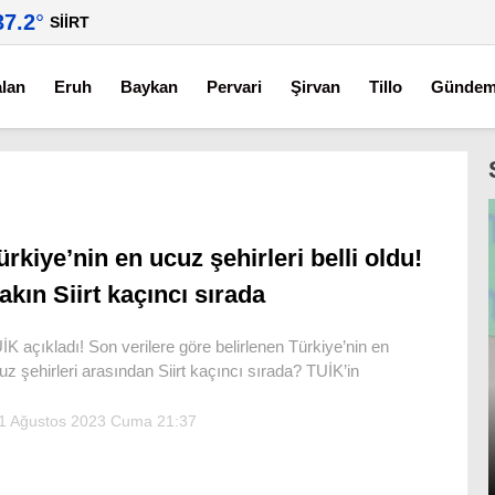
37.2
°
SIIRT
alan
Eruh
Baykan
Pervari
Şirvan
Tillo
Günde
ürkiye’nin en ucuz şehirleri belli oldu!
akın Siirt kaçıncı sırada
İK açıkladı! Son verilere göre belirlenen Türkiye’nin en
uz şehirleri arasından Siirt kaçıncı sırada? TUİK’in
1 Ağustos 2023 Cuma 21:37