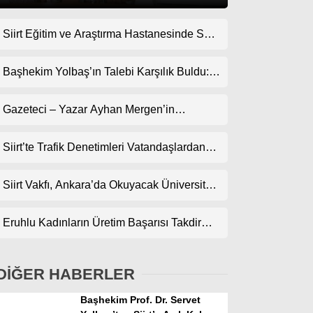
Siirt Eğitim ve Araştırma Hastanesinde Son
Gündem
Teknoloji Yeni MR Cihazı Hizmete Girdi!
Ekonomi
Randevularda Bekleme Süresi Kısaldı
Başhekim Yolbaş’ın Talebi Karşılık Buldu:
Siirt’e Nükleer Tıp Merkezi Kuruluyor
Politika
Gazeteci – Yazar Ayhan Mergen’in
Dünya
Kaleminden: “Siirt’te Şehir Kültürü ve Trafik
Kuralları”
Siirt’te Trafik Denetimleri Vatandaşlardan
Spor
Tam Not Alıyor
Magazin
Siirt Vakfı, Ankara’da Okuyacak Üniversite
Adaylarını Canlı Yayında Buluşturuyor
sağlık
Eruhlu Kadınların Üretim Başarısı Takdir
Teknoloji
Topluyor
DİĞER HABERLER
Başhekim Prof. Dr. Servet