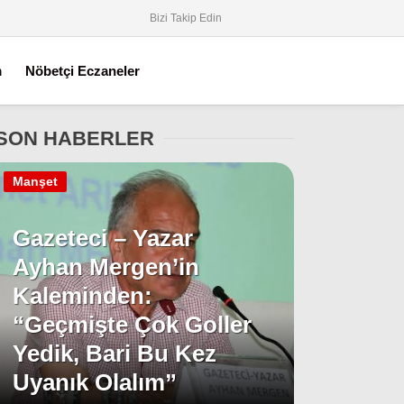
Bizi Takip Edin
m
Nöbetçi Eczaneler
SON HABERLER
Manşet
Gazeteci – Yazar
Ayhan Mergen’in
Kaleminden:
“Geçmişte Çok Goller
Yedik, Bari Bu Kez
Uyanık Olalım”