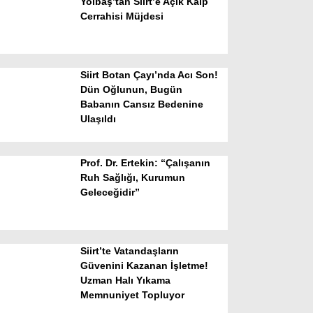
Yolbaş’tan Siirt’e Açık Kalp
Cerrahisi Müjdesi
Siirt Botan Çayı’nda Acı Son!
Dün Oğlunun, Bugün
Babanın Cansız Bedenine
Ulaşıldı
WhatsApp İhbar Hattı
Prof. Dr. Ertekin: “Çalışanın
Ruh Sağlığı, Kurumun
Geleceğidir”
Facebook
Siirt’te Vatandaşların
Instagram
Güvenini Kazanan İşletme!
Uzman Halı Yıkama
Memnuniyet Topluyor
Youtube