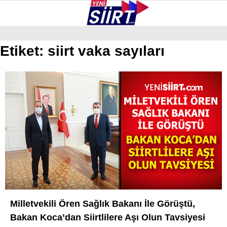
38.3
°
SIIRT
Etiket:
siirt vaka sayıları
GALERİ
VİDEO
YAZARLAR
KURTALAN
ERUH
BAYKAN
PERVARI
ŞIRVAN
TILLO
Milletvekili Ören Sağlık Bakanı İle Görüştü,
GÜNDEM
Bakan Koca’dan Siirtlilere Aşı Olun Tavsiyesi
NÖBETÇI ECZANELER