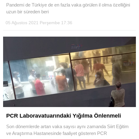
Pandemi de Türkiye de en fazla vaka görülen il olma özelliğini
uzun bir süreden beri
05 Ağustos 2021 Perşembe 17:36
WhatsApp İhbar Hattı
Facebook
Instagram
Youtube
PCR Laboravatuarındaki Yığılma Önlenmeli
Son dönemlerde artan vaka sayısı aynı zamanda Siirt Eğitim
ve Araştırma Hastanesinde faaliyet gösteren PCR