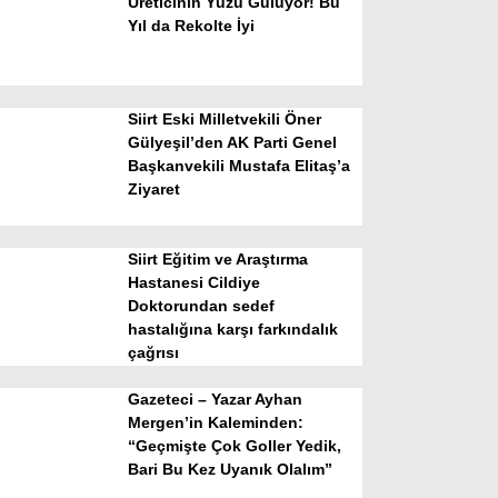
Üreticinin Yüzü Gülüyor! Bu
Yıl da Rekolte İyi
Siirt Eski Milletvekili Öner
Gülyeşil’den AK Parti Genel
Başkanvekili Mustafa Elitaş’a
Ziyaret
WhatsApp İhbar Hattı
Siirt Eğitim ve Araştırma
Hastanesi Cildiye
Doktorundan sedef
Facebook
hastalığına karşı farkındalık
çağrısı
Gazeteci – Yazar Ayhan
Instagram
Mergen’in Kaleminden:
“Geçmişte Çok Goller Yedik,
Bari Bu Kez Uyanık Olalım”
Youtube