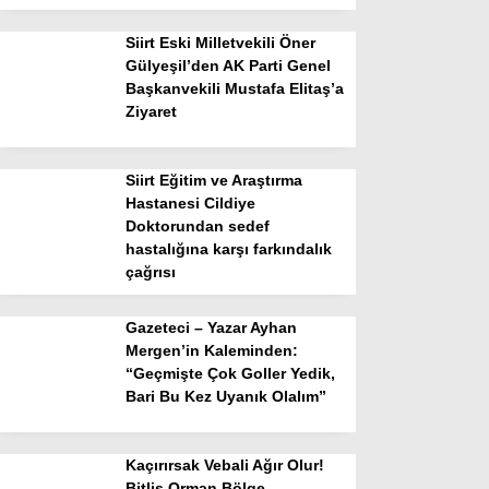
Siirt Eski Milletvekili Öner
Gülyeşil’den AK Parti Genel
Başkanvekili Mustafa Elitaş’a
Ziyaret
Siirt Eğitim ve Araştırma
Hastanesi Cildiye
Doktorundan sedef
hastalığına karşı farkındalık
çağrısı
Gazeteci – Yazar Ayhan
Mergen’in Kaleminden:
“Geçmişte Çok Goller Yedik,
Bari Bu Kez Uyanık Olalım”
Kaçırırsak Vebali Ağır Olur!
Bitlis Orman Bölge