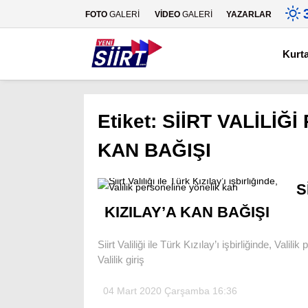
FOTO
GALERİ
VİDEO
GALERİ
YAZARLAR
Kurt
Etiket:
SİİRT VALİLİĞ
KAN BAĞIŞI
S
KIZILAY’A KAN BAĞIŞI
Siirt Valiliği ile Türk Kızılay’ı işbirliğinde, Va
Valilik giriş
04 Mart 2020 Çarşamba 16:36