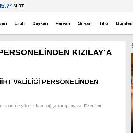
35.7
°
SIIRT
alan
Eruh
Baykan
Pervari
Şirvan
Tillo
Günde
İ PERSONELİNDEN KIZILAY’A
İİRT VALİLİĞİ PERSONELİNDEN
lilik personeline yönelik kan bağışı kampanyası düzenlendi.