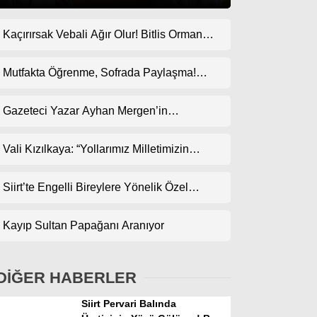
Kaçırırsak Vebali Ağır Olur! Bitlis Orman
Gündem
Bölge Müdürlüğü’ne Göz Dikti!
Ekonomi
Mutfakta Öğrenme, Sofrada Paylaşma!
ODES Projesi Kapsamında Pankek
Politika
Etkinliği
Gazeteci Yazar Ayhan Mergen’in
Dünya
Kaleminden: “Siirt’te Taş Üstüne Taş
Koyulan Bir Dönem”
Vali Kızılkaya: “Yollarımız Milletimizin
Spor
Gönlünden Geçer”
Magazin
Siirt’te Engelli Bireylere Yönelik Özel
Etkinlik
sağlık
Kayıp Sultan Papağanı Aranıyor
Teknoloji
DİĞER HABERLER
Siirt Pervari Balında