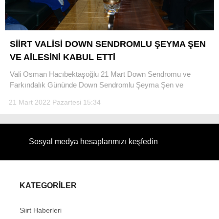
SİİRT VALİSİ DOWN SENDROMLU ŞEYMA ŞEN
VE AİLESİNİ KABUL ETTİ
WhatsApp İhbar Hattı
Vali Osman Hacıbektaşoğlu 21 Mart Down Sendromu ve
Farkındalık Gününde Down Sendromlu Şeyma Şen ve
21 Mart 2022 Pazartesi 15:34
Facebook
Sosyal medya hesaplarımızı keşfedin
Instagram
Youtube
KATEGORİLER
Siirt Haberleri