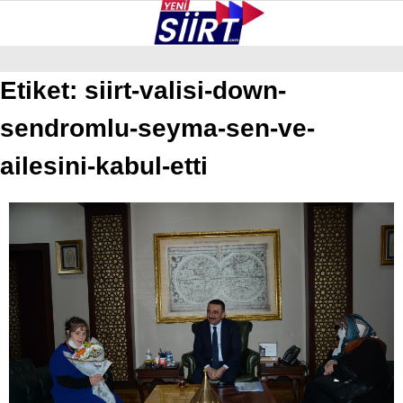
29.9
°
SIIRT
Etiket:
siirt-valisi-down-
sendromlu-seyma-sen-ve-
GALERİ
VİDEO
YAZARLAR
KURTALAN
ailesini-kabul-etti
ERUH
BAYKAN
PERVARI
ŞIRVAN
TILLO
GÜNDEM
NÖBETÇI ECZANELER