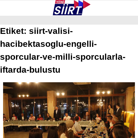
37.7
°
SIIRT
Etiket:
siirt-valisi-
hacibektasoglu-engelli-
GALERİ
VİDEO
YAZARLAR
KURTALAN
sporcular-ve-milli-sporcularla-
ERUH
iftarda-bulustu
BAYKAN
PERVARI
ŞIRVAN
TILLO
GÜNDEM
NÖBETÇI ECZANELER