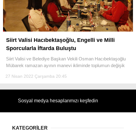
WhatsApp İhbar Hattı
Siirt Valisi Hacıbektaşoğlu, Engelli ve Milli
Sporcularla İftarda Buluştu
Siirt Valisi ve Belediye Başkan Vekili Osman Hacıbektaşoğlu
Mübarek ramazan ayının manevi ikliminde toplumun değişik
Facebook
27 Nisan 2022 Çarşamba 20:45
Instagram
Sosyal medya hesaplarımızı keşfedin
Youtube
KATEGORİLER