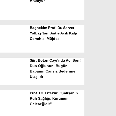
Aranıyor
Başhekim Prof. Dr. Servet
Yolbaş’tan Siirt’e Açık Kalp
Cerrahisi Müjdesi
WhatsApp İhbar Hattı
Siirt Botan Çayı’nda Acı Son!
Dün Oğlunun, Bugün
Babanın Cansız Bedenine
Facebook
Ulaşıldı
Prof. Dr. Ertekin: “Çalışanın
Instagram
Ruh Sağlığı, Kurumun
Geleceğidir”
Youtube