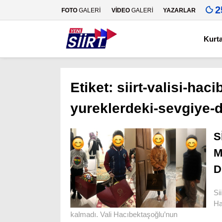
2
FOTO
GALERİ
VİDEO
GALERİ
YAZARLAR
Kurt
Etiket:
siirt-valisi-hac
yureklerdeki-sevgiye-
S
M
D
Si
Ha
kalmadı. Vali Hacıbektaşoğlu’nun