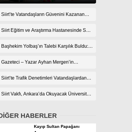
Siirt’te Vatandaşların Güvenini Kazanan
Gündem
İşletme! Uzman Halı Yıkama Memnuniyet
Ekonomi
Topluyor
Siirt Eğitim ve Araştırma Hastanesinde Son
Teknoloji Yeni MR Cihazı Hizmete Girdi!
Politika
Randevularda Bekleme Süresi Kısaldı
Başhekim Yolbaş’ın Talebi Karşılık Buldu:
Dünya
Siirt’e Nükleer Tıp Merkezi Kuruluyor
Gazeteci – Yazar Ayhan Mergen’in
Spor
Kaleminden: “Siirt’te Şehir Kültürü ve Trafik
Magazin
Kuralları”
Siirt’te Trafik Denetimleri Vatandaşlardan
Tam Not Alıyor
sağlık
Siirt Vakfı, Ankara’da Okuyacak Üniversite
Teknoloji
Adaylarını Canlı Yayında Buluşturuyor
DİĞER HABERLER
Kayıp Sultan Papağanı