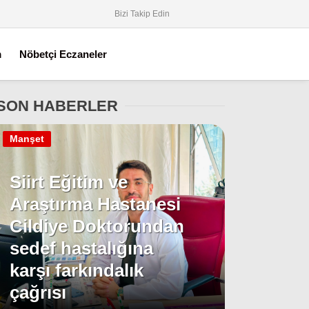
Bizi Takip Edin
m
Nöbetçi Eczaneler
SON HABERLER
Manşet
Siirt Eğitim ve
Araştırma Hastanesi
Cildiye Doktorundan
sedef hastalığına
karşı farkındalık
çağrısı