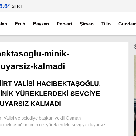
5.6
°
SIIRT
alan
Eruh
Baykan
Pervari
Şirvan
Tillo
Günde
ibektasoglu-minik-
duyarsiz-kalmadi
İİRT VALİSİ HACIBEKTAŞOĞLU,
İNİK YÜREKLERDEKİ SEVGİYE
UYARSIZ KALMADI
irt Valisi ve belediye başkan vekili Osman
cıbektaşoğlunun minik yüreklerdeki sevgiye duyarsız