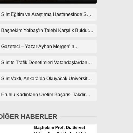
Siirt Eğitim ve Araştırma Hastanesinde Son
Gündem
Teknoloji Yeni MR Cihazı Hizmete Girdi!
Ekonomi
Randevularda Bekleme Süresi Kısaldı
Başhekim Yolbaş’ın Talebi Karşılık Buldu:
Siirt’e Nükleer Tıp Merkezi Kuruluyor
Politika
Gazeteci – Yazar Ayhan Mergen’in
Dünya
Kaleminden: “Siirt’te Şehir Kültürü ve Trafik
Kuralları”
Siirt’te Trafik Denetimleri Vatandaşlardan
Spor
Tam Not Alıyor
Magazin
Siirt Vakfı, Ankara’da Okuyacak Üniversite
Adaylarını Canlı Yayında Buluşturuyor
sağlık
Eruhlu Kadınların Üretim Başarısı Takdir
Teknoloji
Topluyor
DİĞER HABERLER
Başhekim Prof. Dr. Servet