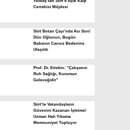
Yolbaş’tan Siirt’e Açık Kalp
Cerrahisi Müjdesi
Siirt Botan Çayı’nda Acı Son!
Dün Oğlunun, Bugün
Babanın Cansız Bedenine
Ulaşıldı
WhatsApp İhbar Hattı
Prof. Dr. Ertekin: “Çalışanın
Ruh Sağlığı, Kurumun
Geleceğidir”
Facebook
Siirt’te Vatandaşların
Instagram
Güvenini Kazanan İşletme!
Uzman Halı Yıkama
Memnuniyet Topluyor
Youtube