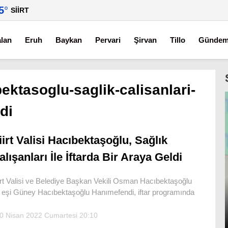
5
°
SIIRT
alan
Eruh
Baykan
Pervari
Şirvan
Tillo
Günde
ibektasoglu-saglik-calisanlari-
ldi
iirt Valisi Hacıbektaşoğlu, Sağlık
alışanları İle İftarda Bir Araya Geldi
irt Valisi ve Belediye Başkan Vekili Osman Hacıbektaşoğlu
 eşi Güney Hacıbektaşoğlu Hanımefendi, iftar programında
0 Nisan 2022 Cumartesi 20:10