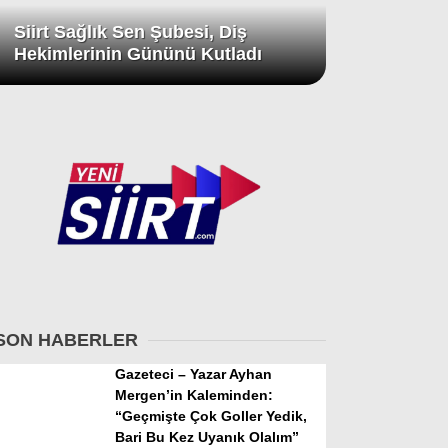
Siirt Sağlık Sen Şubesi, Diş
Hekimlerinin Gününü Kutladı
SON HABERLER
Gazeteci – Yazar Ayhan
Mergen’in Kaleminden:
“Geçmişte Çok Goller Yedik,
Bari Bu Kez Uyanık Olalım”