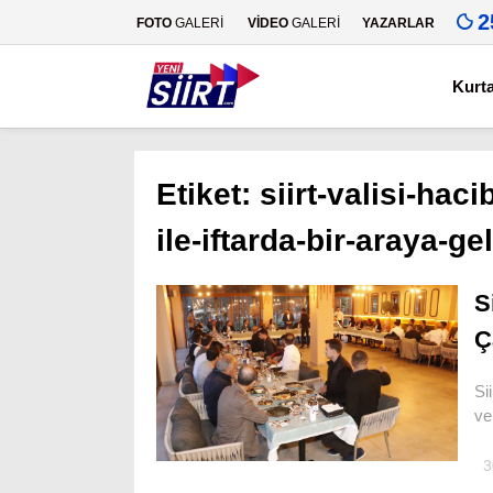
2
FOTO
GALERİ
VİDEO
GALERİ
YAZARLAR
Kurt
Etiket:
siirt-valisi-hac
ile-iftarda-bir-araya-ge
S
Ç
Si
ve
3