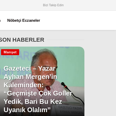
Bizi Takip Edin
m
Nöbetçi Eczaneler
SON HABERLER
Manşet
Gazeteci – Yazar
Ayhan Mergen’in
Kaleminden:
“Geçmişte Çok Goller
Yedik, Bari Bu Kez
Uyanık Olalım”