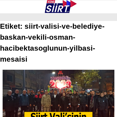
24.4
°
SIIRT
Etiket:
siirt-valisi-ve-belediye-
baskan-vekili-osman-
GALERİ
VİDEO
YAZARLAR
KURTALAN
hacibektasoglunun-yilbasi-
ERUH
mesaisi
BAYKAN
PERVARI
ŞIRVAN
TILLO
GÜNDEM
NÖBETÇI ECZANELER