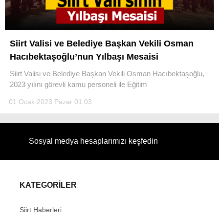
Siirt Valisi ve Belediye Başkan Vekili Osman
Hacıbektaşoğlu’nun Yılbaşı Mesaisi
WhatsApp İhbar Hattı
Siirt Valisi ve Belediye Başkan Vekili Osman Hacıbektaşoğlu,
2023 yılını görevli kamu personeli ile Eğitim
01 Ocak 2023 Pazar 01:03
Facebook
Sosyal medya hesaplarımızı keşfedin
Instagram
Youtube
KATEGORİLER
Siirt Haberleri