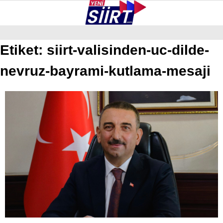
33.1
°
SIIRT
Etiket:
siirt-valisinden-uc-dilde-
nevruz-bayrami-kutlama-mesaji
GALERİ
VİDEO
YAZARLAR
KURTALAN
ERUH
BAYKAN
PERVARI
ŞIRVAN
TILLO
GÜNDEM
NÖBETÇI ECZANELER