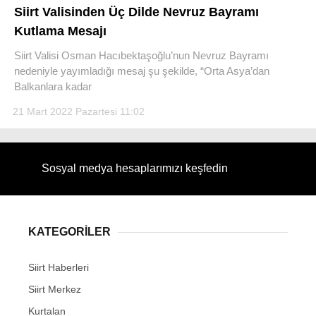
Siirt Valisinden Üç Dilde Nevruz Bayramı
Kutlama Mesajı
Siirt Valisi Osman Hacıbektaşoğlu’nun Nevruz Bayramı
nedeniyle yayımladığı mesaj şu şekilde, “Orta Asya’dan
WhatsApp İhbar Hattı
Balkanlara kadar
21 Mart 2022 Pazartesi 11:02
Facebook
Sosyal medya hesaplarımızı keşfedin
Instagram
KATEGORİLER
Youtube
Siirt Haberleri
Siirt Merkez
Kurtalan