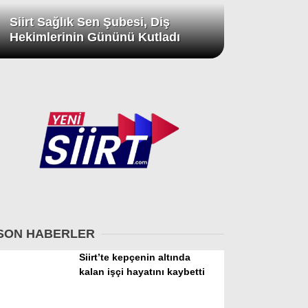
Siirt Sağlık Sen Şubesi, Diş
Hekimlerinin Gününü Kutladı
SON HABERLER
Siirt’te kepçenin altında
kalan işçi hayatını kaybetti