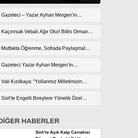
Gazeteci – Yazar Ayhan Mergen’in
Gündem
Kaleminden: “Geçmişte Çok Goller Yedik,
Ekonomi
Bari Bu Kez Uyanık Olalım”
Kaçırırsak Vebali Ağır Olur! Bitlis Orman
Bölge Müdürlüğü’ne Göz Dikti!
Politika
Mutfakta Öğrenme, Sofrada Paylaşma!
Dünya
ODES Projesi Kapsamında Pankek
Etkinliği
Gazeteci Yazar Ayhan Mergen’in
Spor
Kaleminden: “Siirt’te Taş Üstüne Taş
Magazin
Koyulan Bir Dönem”
Vali Kızılkaya: “Yollarımız Milletimizin
Gönlünden Geçer”
sağlık
Siirt’te Engelli Bireylere Yönelik Özel
Teknoloji
Etkinlik
DİĞER HABERLER
Siirt’te Açık Kalp Cerrahisi