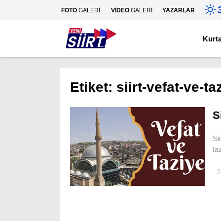
FOTO
GALERİ
VİDEO
GALERİ
YAZARLAR
Kurt
Etiket:
siirt-vefat-ve-ta
S
Si
ta
2