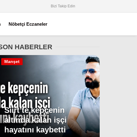
Bizi Takip Edin
m
Nöbetçi Eczaneler
SON HABERLER
Manşet
Siirt’te kepçenin
altında kalan işçi
hayatını kaybetti