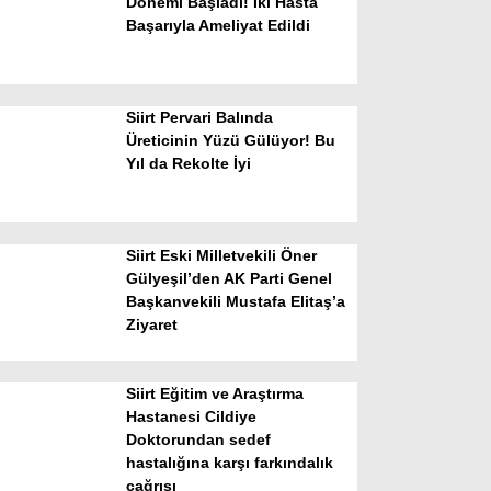
Dönemi Başladı! İki Hasta
Başarıyla Ameliyat Edildi
Siirt Pervari Balında
Üreticinin Yüzü Gülüyor! Bu
Yıl da Rekolte İyi
WhatsApp İhbar Hattı
Siirt Eski Milletvekili Öner
Gülyeşil’den AK Parti Genel
Başkanvekili Mustafa Elitaş’a
Facebook
Ziyaret
Siirt Eğitim ve Araştırma
Instagram
Hastanesi Cildiye
Doktorundan sedef
hastalığına karşı farkındalık
Youtube
çağrısı