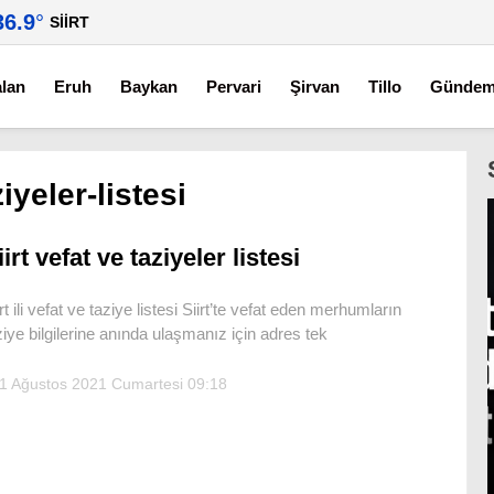
36.9
°
SIIRT
alan
Eruh
Baykan
Pervari
Şirvan
Tillo
Günde
ziyeler-listesi
iirt vefat ve taziyeler listesi
irt ili vefat ve taziye listesi Siirt’te vefat eden merhumların
ziye bilgilerine anında ulaşmanız için adres tek
1 Ağustos 2021 Cumartesi 09:18